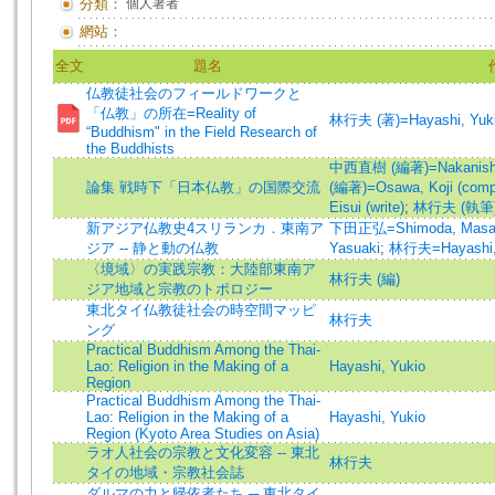
分類：
個人著者
網站：
全文
題名
仏教徒社会のフィールドワークと
「仏教」の所在=Reality of
林行夫 (著)=Hayashi, Yukio
“Buddhism" in the Field Research of
the Buddhists
中西直樹 (編著)=Nakanishi, 
論集 戦時下「日本仏教」の国際交流
(編著)=Osawa, Koji (compi
Eisui (write)
;
林行夫 (執筆)=H
新アジア仏教史4スリランカ．東南ア
下田正弘=Shimoda, Masah
ジア -- 静と動の仏教
Yasuaki
;
林行夫=Hayashi,
〈境域〉の実践宗教：大陸部東南ア
林行夫 (編)
ジア地域と宗教のトポロジー
東北タイ仏教徒社会の時空間マッピ
林行夫
ング
Practical Buddhism Among the Thai-
Lao: Religion in the Making of a
Hayashi, Yukio
Region
Practical Buddhism Among the Thai-
Lao: Religion in the Making of a
Hayashi, Yukio
Region (Kyoto Area Studies on Asia)
ラオ人社会の宗教と文化変容 -- 東北
林行夫
タイの地域・宗教社会誌
ダルマの力と帰依者たち ─ 東北タイ