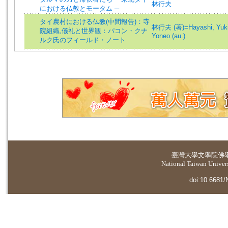
林行夫
における仏教とモータム ─
タイ農村における仏教(中間報告)：寺
林行夫 (著)=Hayashi, Yukio
院組織,儀礼と世界観：パコン・クナ
Yoneo (au.)
ルク氏のフィールド・ノート
臺灣大學
文學院佛
National Taiwan Universi
doi:10.6681