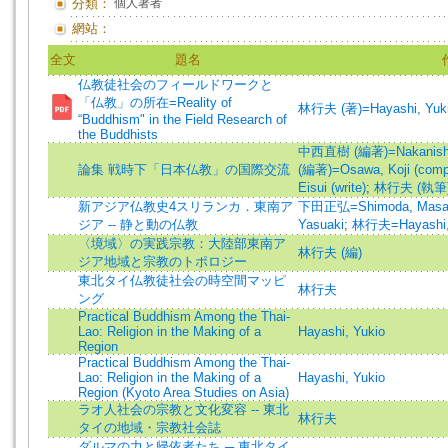
分類：
個人著者
網站：
全文
題名
仏教徒社会のフィールドワークと
「仏教」の所在=Reality of
林行夫 (著)=Hayashi, Yukio
“Buddhism" in the Field Research of
the Buddhists
中西直樹 (編著)=Nakanishi, 
論集 戦時下「日本仏教」の国際交流
(編著)=Osawa, Koji (compi
Eisui (write)
;
林行夫 (執筆)=H
新アジア仏教史4スリランカ．東南ア
下田正弘=Shimoda, Masah
ジア -- 静と動の仏教
Yasuaki
;
林行夫=Hayashi,
〈境域〉の実践宗教：大陸部東南ア
林行夫 (編)
ジア地域と宗教のトポロジー
東北タイ仏教徒社会の時空間マッピ
林行夫
ング
Practical Buddhism Among the Thai-
Lao: Religion in the Making of a
Hayashi, Yukio
Region
Practical Buddhism Among the Thai-
Lao: Religion in the Making of a
Hayashi, Yukio
Region (Kyoto Area Studies on Asia)
ラオ人社会の宗教と文化変容 -- 東北
林行夫
タイの地域・宗教社会誌
ダルマの力と帰依者たち ─ 東北タイ