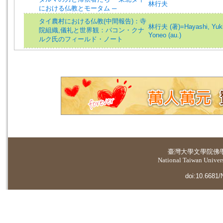
林行夫
における仏教とモータム ─
タイ農村における仏教(中間報告)：寺
林行夫 (著)=Hayashi, Yukio
院組織,儀礼と世界観：パコン・クナ
Yoneo (au.)
ルク氏のフィールド・ノート
臺灣大學
文學院佛
National Taiwan Universi
doi:10.6681