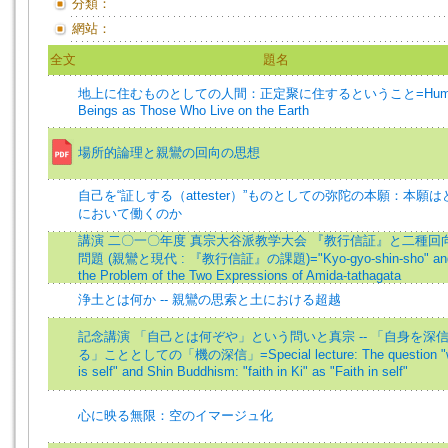
分類：
網站：
全文
題名
地上に住むものとしての人間：正定聚に住するということ=Hum
Beings as Those Who Live on the Earth
場所的論理と親鸞の回向の思想
自己を“証しする（attester）”ものとしての弥陀の本願：本願は
において働くのか
講演 二〇一〇年度 真宗大谷派教学大会 『教行信証』と二種回
問題 (親鸞と現代 : 『教行信証』の課題)="Kyo-gyo-shin-sho" an
the Problem of the Two Expressions of Amida-tathagata
浄土とは何か -- 親鸞の思索と土における超越
記念講演 「自己とは何ぞや」という問いと真宗 -- 「自身を深
る」こととしての「機の深信」=Special lecture: The question "
is self" and Shin Buddhism: "faith in Ki" as "Faith in self"
心に映る無限：空のイマージュ化