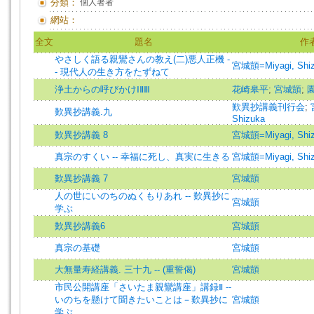
分類：
個人著者
網站：
全文
題名
作
やさしく語る親鸞さんの教え(二)悪人正機 -
宮城顗=Miyagi, Shi
- 現代人の生き方をたずねて
浄土からの呼びかけⅠⅡⅢ
花崎皋平
;
宮城顗
;
歎異抄講義刊行会
;
歎異抄講義.九
Shizuka
歎異抄講義 8
宮城顗=Miyagi, Shi
真宗のすくい -- 幸福に死し、真実に生きる
宮城顗=Miyagi, Shi
歎異抄講義 7
宮城顗
人の世にいのちのぬくもりあれ -- 歎異抄に
宮城顗
学ぶ
歎異抄講義6
宮城顗
真宗の基礎
宮城顗
大無量寿経講義. 三十九 -- (重誓偈)
宮城顗
市民公開講座「さいたま親鸞講座」講録Ⅱ --
いのちを懸けて聞きたいことは－歎異抄に
宮城顗
学ぶ