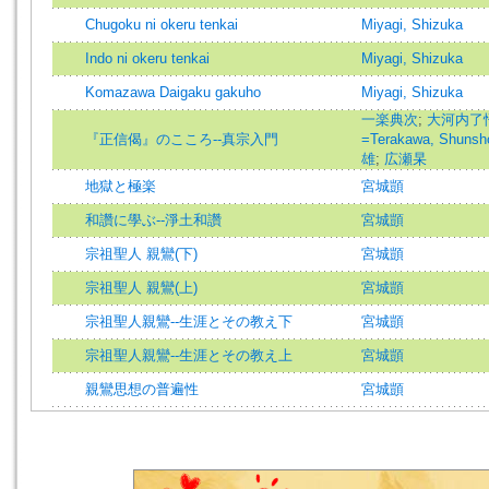
Chugoku ni okeru tenkai
Miyagi, Shizuka
Indo ni okeru tenkai
Miyagi, Shizuka
Komazawa Daigaku gakuho
Miyagi, Shizuka
一楽典次
;
大河内了
『正信偈』のこころ--真宗入門
=Terakawa, Shunsh
雄
;
広瀬杲
地獄と極楽
宮城顗
和讚に學ぶ--淨土和讚
宮城顗
宗祖聖人 親鸞(下)
宮城顗
宗祖聖人 親鸞(上)
宮城顗
宗祖聖人親鸞--生涯とその教え下
宮城顗
宗祖聖人親鸞--生涯とその教え上
宮城顗
親鸞思想の普遍性
宮城顗