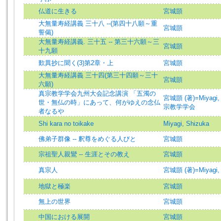
仏道に生きる
宮城顗
大無量寿経講義 三十八 --(第四十八願～重
宮城顗
誓偈)
大無量寿経講義. 三十五 -- 第三十六願～三
宮城顗
十九願
歎異抄に聞く(3)第2章・上
宮城顗
大無量寿経講義 三十四(第三十四願～三十
宮城顗
六願)
真宗教学学会九州大会記念講演 「五濁の
宮城顗 (著)=Miyagi, S
世・無仏の時」にあって、何がゆえの念仏
宗教学学会
者なるや
Shi kara no toikake
Miyagi, Shizuka
佛弟子群像 -- 釈尊をめぐる人びと
宮城顗
宗祖聖人親鸞 -- 生涯とその教え
宮城顗
真宗人
宮城顗 (著)=Miyagi, S
地獄と極楽
宮城顗
無上の世界
宮城顗
中国における展開
宮城顗