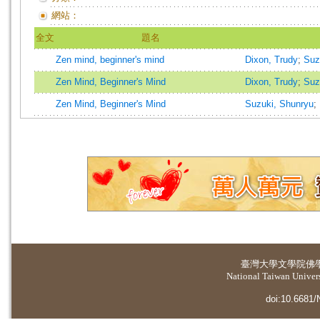
網站：
全文
題名
Zen mind, beginner's mind
Dixon, Trudy
;
Suz
Zen Mind, Beginner's Mind
Dixon, Trudy
;
Suz
Zen Mind, Beginner's Mind
Suzuki, Shunryu
;
臺灣大學
文學院佛
National Taiwan Universi
doi:10.6681