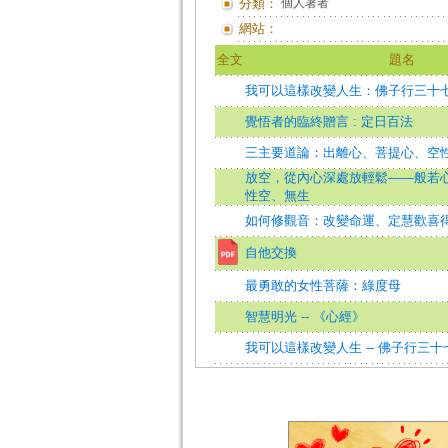
分類：
個人著者
網站：
全文
題名
我可以這樣改變人生：佛子行三十
覺悟者的臨終贈言 : 定日百法
三主要道論：出離心、菩提心、空
放空，從內心深處放輕鬆——般若
性空、無生
如何修觀音：改變命運、定慧歡喜
自他交換
最勇敢的女性菩薩：綠度母
智慧明光 -- 《心經》
我可以這樣改變人生 -- 佛子行三十