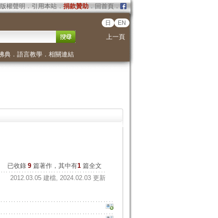
版權聲明
．
引用本站
．
捐款贊助
．
回首頁
．
日
EN
上一頁
佛典
．
語言教學
．
相關連結
已收錄
9
篇著作，其中有
1
篇全文
2012.03.05 建檔, 2024.02.03 更新