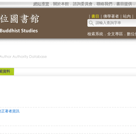
網站導覽
．
關於本館
．
諮詢委員會
．
聯絡我們
．
書目提供
．
｜
書目
｜
佛學著者
｜
站內
｜
檢索系統
．
全文專區
．
數位
範資料
切
校正著者資訊