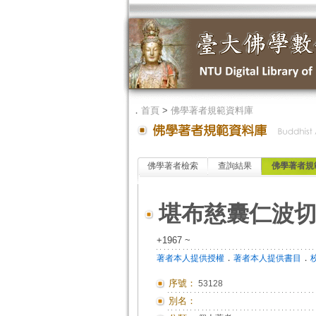
．
首頁
>
佛學著者規範資料庫
佛學著者檢索
查詢結果
佛學著者規
堪布慈囊仁波
+1967 ~
．
．
著者本人提供授權
著者本人提供書目
序號：
53128
別名：