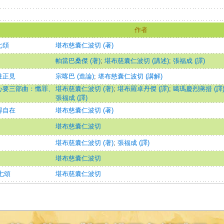
作者
七頌
堪布慈囊仁波切 (著)
帕當巴桑傑 (著)
;
堪布慈囊仁波切 (講述)
;
張福成 (譯)
性正見
宗喀巴 (造論)
;
堪布慈囊仁波切 (講解)
心要三部曲：懺罪、
堪布慈囊仁波切 (著)
;
堪布羅卓丹傑 (譯)
;
噶瑪慶烈蔣措 (譯
張福成 (譯)
得自在
堪布慈囊仁波切 (著)
堪布慈囊仁波切
堪布慈囊仁波切 (著)
;
張福成 (譯)
堪布慈囊仁波切
七頌
堪布慈囊仁波切