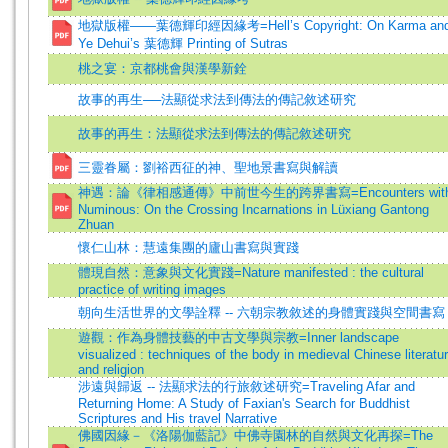
地獄版權――葉德輝印經因緣考=Hell’s Copyright: On Karma an
Ye Dehui’s 葉德輝 Printing of Sutras
桃之宴：京都桃會與漢學新銓
故事的再生──法顯從求法到傳法的傳記敘述研究
故事的再生：法顯從求法到傳法的傳記敘述研究
三靈眷屬：劉裕西征的神、聖地景書寫與解讀
神遇：論《律相感通傳》中前世今生的跨界書寫=Encounters wit
Numinous: On the Crossing Incarnations in Lüxiang Gantong
Zhuan
懷仁山林：慧遠集團的廬山書寫與實踐
體現自然：意象與文化實踐=Nature manifested : the cultural
practice of writing images
朝向生活世界的文學詮釋 -- 六朝宗教敘述的身體實踐與空間書寫
遊觀：作為身體技藝的中古文學與宗教=Inner landscape
visualized : techniques of the body in medieval Chinese literatu
and religion
涉遠與歸返 -- 法顯求法的行旅敘述研究=Traveling Afar and
Returning Home: A Study of Faxian's Search for Buddhist
Scriptures and His travel Narrative
佛國因緣－《洛陽伽藍記》中佛寺園林的自然與文化再探=The