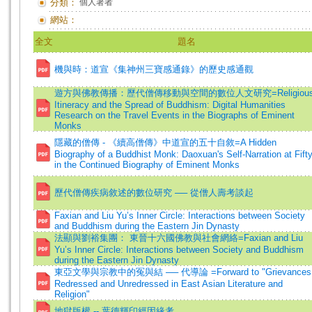
分類：
個人著者
網站：
全文
題名
機與時：道宣《集神州三寶感通錄》的歷史感通觀
遊方與佛教傳播：歷代僧傳移動與空間的數位人文研究=Religiou
Itineracy and the Spread of Buddhism: Digital Humanities
Research on the Travel Events in the Biographs of Eminent
Monks
隱藏的僧傳 - 《續高僧傳》中道宣的五十自敘=A Hidden
Biography of a Buddhist Monk: Daoxuan's Self-Narration at Fift
in the Continued Biography of Eminent Monks
歷代僧傳疾病敘述的數位研究 ── 從僧人壽考談起
Faxian and Liu Yu’s Inner Circle: Interactions between Society
and Buddhism during the Eastern Jin Dynasty
法顯與劉裕集團： 東晉十六國佛教與社會網絡=Faxian and Liu
Yu’s Inner Circle: Interactions between Society and Buddhism
during the Eastern Jin Dynasty
東亞文學與宗教中的冤與結 ── 代導論 =Forward to "Grievances
Redressed and Unredressed in East Asian Literature and
Religion"
地獄版權 -- 葉德輝印經因緣考