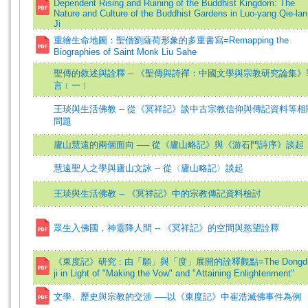
Dependent Rising and Ruining of the Buddhist Kingdom: The
Nature and Culture of the Buddhist Gardens in Luo-yang Qie-lan
Ji
重繪生命地圖：聖僧劉薩荷形象的多重書寫=Remapping the
Biographies of Saint Monk Liu Sahe
聖傳的敘述與詮釋 -- 《聖傳與詩禪：中國文學與宗教研究論集》
言﹝一﹞
王琰與生活佛教 -- 從《冥祥記》談中古宗教信仰與傳記資料等相
問題
廬山慧遠的兩個面向 ── 從《廬山略記》與《游石門詩序》談起
慧遠聖人之學與廬山文詠 -- 從〈廬山略記〉談起
王琰與生活佛教 -- 《冥祥記》中的宗教傳記資料檢討
眾生入佛國，神靈降人間 -- 《冥祥記》的空間與慾望詮釋
《東度記》研究 : 由「願」與「度」展開的詮釋觀點=The Dongd
ji in Light of "Making the Vow" and "Attaining Enlightenment"
文學、歷史與宗教的交涉 ──以《東度記》中崔浩滅佛事件為例