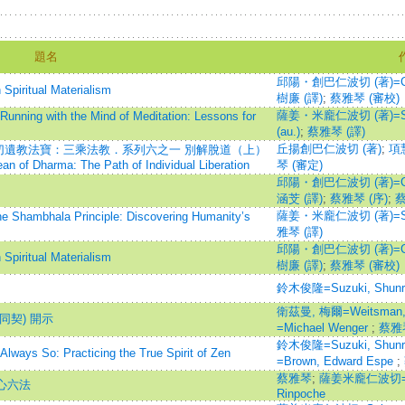
題名
邱陽・創巴仁波切 (著)=Chög
ritual Materialism
樹廉 (譯)
;
蔡雅琴 (審校)
薩姜・米龐仁波切 (著)=Saky
th the Mind of Meditation: Lessons for
(au.)
;
蔡雅琴 (譯)
丘揚創巴仁波切 (著)
;
項慧
切遺教法寶：三乘法教．系列六之一 別解脫道（上）
an of Dharma: The Path of Individual Liberation
琴 (審定)
邱陽・創巴仁波切 (著)=Chög
涵芠 (譯)
;
蔡雅琴 (序)
;
蔡
薩姜・米龐仁波切 (著)=Saky
la Principle: Discovering Humanity’s
雅琴 (譯)
邱陽・創巴仁波切 (著)=Chög
ritual Materialism
樹廉 (譯)
;
蔡雅琴 (審校)
鈴木俊隆=Suzuki, Shunr
衛茲曼, 梅爾=Weitsman,
同契) 開示
=Michael Wenger
;
蔡雅
鈴木俊隆=Suzuki, Shun
So: Practicing the True Spirit of Zen
=Brown, Edward Espe
;
蔡雅琴
;
薩姜米龐仁波切=Sa
心六法
Rinpoche