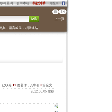
版權聲明
．
引用本站
．
捐款贊助
．
回首頁
．
日
EN
上一頁
佛典
．
語言教學
．
相關連結
已收錄
11
篇著作，其中有
0
篇全文
2012.03.05 建檔