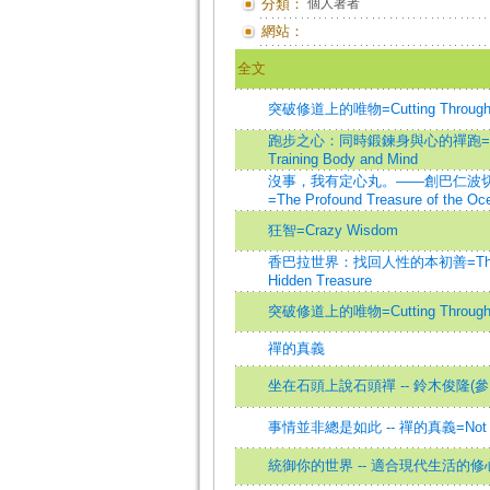
分類：
個人著者
網站：
全文
突破修道上的唯物=Cutting Through Spi
跑步之心：同時鍛鍊身與心的禪跑=Running wi
Training Body and Mind
沒事，我有定心丸。——創巴仁波
=The Profound Treasure of the Oce
狂智=Crazy Wisdom
香巴拉世界：找回人性的本初善=The Shambha
Hidden Treasure
突破修道上的唯物=Cutting Through Spi
禪的真義
坐在石頭上說石頭禪 -- 鈴木俊隆(參
事情並非總是如此 -- 禪的真義=Not Always 
統御你的世界 -- 適合現代生活的修