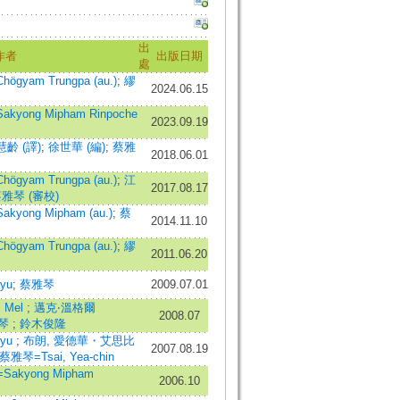
出
作者
出版日期
處
yam Trungpa (au.)
;
繆
2024.06.15
ong Mipham Rinpoche
2023.09.19
齡 (譯)
;
徐世華 (編)
;
蔡雅
2018.06.01
yam Trungpa (au.)
;
江
2017.08.17
雅琴 (審校)
ong Mipham (au.)
;
蔡
2014.11.10
yam Trungpa (au.)
;
繆
2011.06.20
yu
;
蔡雅琴
2009.07.01
 Mel
;
邁克‧溫格爾
2008.07
琴
;
鈴木俊隆
ryu
;
布朗, 愛德華・艾思比
2007.08.19
蔡雅琴=Tsai, Yea-chin
kyong Mipham
2006.10