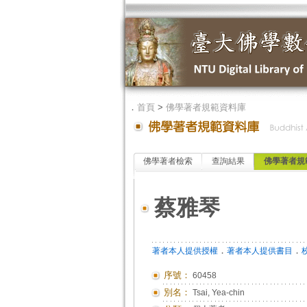
．
首頁
>
佛學著者規範資料庫
佛學著者檢索
查詢結果
佛學著者規
蔡雅琴
．
．
著者本人提供授權
著者本人提供書目
序號：
60458
別名：
Tsai, Yea-chin