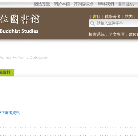
網站導覽
．
關於本館
．
諮詢委員會
．
聯絡我們
．
書目提供
．
｜
書目
｜
佛學著者
｜
站內
｜
檢索系統
．
全文專區
．
數位
範資料
校正著者資訊