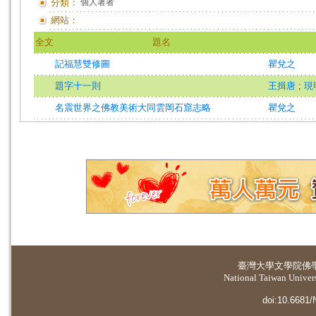
分類：
個人著者
網站：
全文
題名
記福慧雙修圖
瞿兌之
題字十一則
王揖唐
;
現
名震世界之佛教美術大同雲岡石窟志略
瞿兌之
臺灣大學
文學院佛
National Taiwan Universi
doi:10.6681