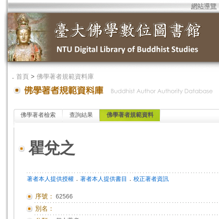
網站導覽
．
首頁
>
佛學著者規範資料庫
佛學著者檢索
查詢結果
佛學著者規範資料
瞿兌之
．
．
著者本人提供授權
著者本人提供書目
校正著者資訊
序號：
62566
別名：