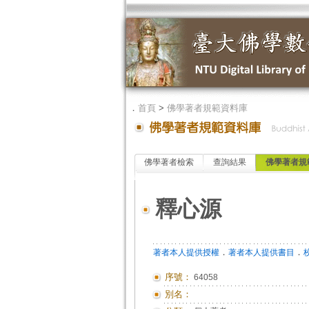
．
首頁
>
佛學著者規範資料庫
佛學著者檢索
查詢結果
佛學著者規
釋心源
．
．
著者本人提供授權
著者本人提供書目
序號：
64058
別名：