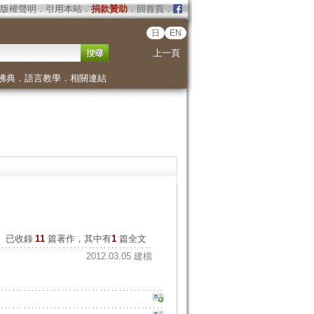
版權聲明
．
引用本站
．
捐款贊助
．
回首頁
．
日
EN
上一頁
佛典
．
語言教學
．
相關連結
已收錄
11
篇著作，其中有
1
篇全文
2012.03.05 建檔