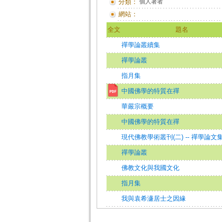
分類：
個人著者
網站：
全文
題名
禪學論叢續集
禪學論叢
指月集
中國佛學的特質在禪
華嚴宗概要
中國佛學的特質在禪
現代佛教學術叢刊(二) -- 禪學論文集
禪學論叢
佛教文化與我國文化
指月集
我與袁希濓居士之因緣