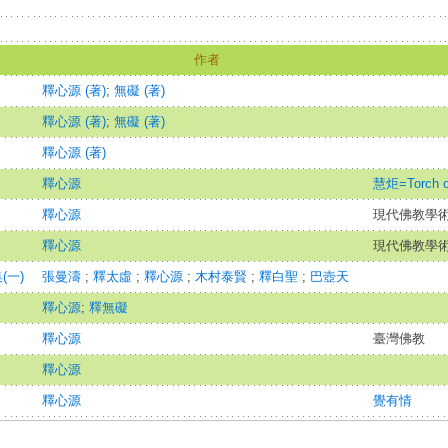
作者
釋心源 (著)
;
無礙 (著)
釋心源 (著)
;
無礙 (著)
釋心源 (著)
釋心源
慧炬=Torch o
釋心源
現代佛教學術叢
釋心源
現代佛教學術叢
(一)
張曼濤
;
釋太虛
;
釋心源
;
木村泰賢
;
釋白聖
;
巴壺天
釋心源
;
釋無礙
釋心源
臺灣佛教
釋心源
釋心源
覺有情