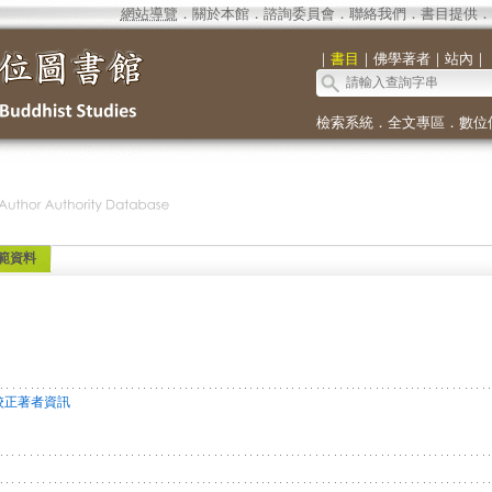
網站導覽
．
關於本館
．
諮詢委員會
．
聯絡我們
．
書目提供
．
｜
書目
｜
佛學著者
｜
站內
｜
檢索系統
．
全文專區
．
數位
範資料
校正著者資訊