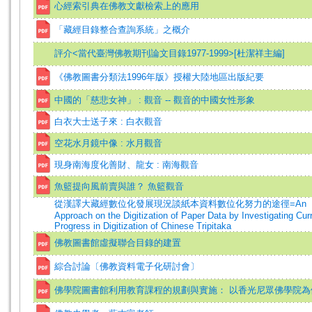
心經索引典在佛教文獻檢索上的應用
「藏經目錄整合查詢系統」之概介
評介<當代臺灣佛教期刊論文目錄1977-1999>[杜潔祥主編]
《佛教圖書分類法1996年版》授權大陸地區出版紀要
中國的「慈悲女神」 : 觀音 -- 觀音的中國女性形象
白衣大士送子來 : 白衣觀音
空花水月鏡中像 : 水月觀音
現身南海度化善財、龍女 : 南海觀音
魚籃提向風前賣與誰？ 魚籃觀音
從漢譯大藏經數位化發展現況談紙本資料數位化努力的途徑=An
Approach on the Digitization of Paper Data by Investigating Cur
Progress in Digitization of Chinese Tripitaka
佛教圖書館虛擬聯合目錄的建置
綜合討論〔佛教資料電子化研討會〕
佛學院圖書館利用教育課程的規劃與實施： 以香光尼眾佛學院為