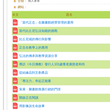
分類：
個人著者
網站：
全文
題名
「當代正念」在圖書館經營管理的運用
當代比丘尼弘法知能的挑戰
比丘尼戒的傳衍與影響
正念在教學上的應用
弘法的傳承與教學資源分享
專訪《今日佛教》發行人101歲耆老廣慈老和尚
從結緣品到文創產品
「專注力」串起正能量
策展：圖書館推廣行銷的門徑
開啟正念閱讀
用影像說生命故事