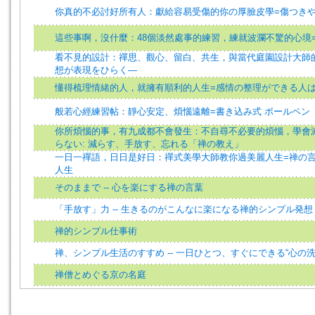
你真的不必討好所有人：獻給容易受傷的你の厚臉皮學=傷つきや
這些事啊，沒什麼：48個淡然處事的練習，練就波瀾不驚的心境
看不見的設計：禪思、觀心、留白、共生，與當代庭園設計大師的
想が表現をひらく—
懂得梳理情緒的人，就擁有順利的人生=感情の整理ができる人
般若心經練習帖：靜心安定、煩惱遠離=書き込み式 ボールペン
你所煩惱的事，有九成都不會發生：不自尋不必要的煩惱，學會
らない: 減らす、手放す、忘れる「禅の教え」
一日一禪語，日日是好日：禪式美學大師教你過美麗人生=禅の
人生
そのままで -- 心を楽にする禅の言葉
「手放す」力 -- 生きるのがこんなに楽になる禅的シンプル発想
禅的シンプル仕事術
禅、シンプル生活のすすめ -- 一日ひとつ、すぐにできる“心の洗
禅僧とめぐる京の名庭