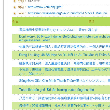
分類：
個人著者
網站：
http://www.kenkohji.jp/s/
wiki：
https://en.wikipedia.org/wiki/Shunmy%C5%8D_Masuno
全文
題名
禪與極簡生活藝術=限りなくシンプルに、豊かに暮らす
Don't worry: 90 Prozent deiner Befürchtungen treten gar nicht e
ein gelassenes Leben
你真的可以好好一個人：獻給時常感到孤單的你，一個人也能幸
Đừng Lo Lắng: 48 Bài Học An Dịu Nỗi Lo Âu Từ Một Vị Thiền 
擺脫執著與束縛，讓人生過得更美好：傾聽內心的聲音，坦率做
不完美，也很好：找回心靈能量，遇見更好的自己=上手な心の
ない、99のヒント
Sống Đơn Giản Cho Mình Thanh Thản=限りなくシンプル
Tọa thiền trên ghế: Để tận hưởng cuộc sống thư thái
只是平常心：讓敏感的你不再傷痕累累的41個禪練習=何を言わ
微領悟：99個禪學思維，找出人生需要的小答案=小さな悟り：