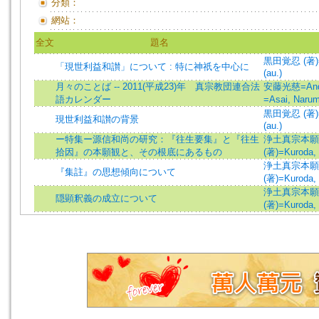
分類：
網站：
全文
題名
黒田覚忍 (著)=K
「現世利益和讃」について : 特に神祇を中心に
(au.)
月々のことば -- 2011(平成23)年 真宗教団連合法
安藤光慈=Ando
語カレンダー
=Asai, Narum
黒田覚忍 (著)=K
現世利益和讃の背景
(au.)
ー特集ー源信和尚の研究：『往生要集』と『往生
浄土真宗本願
拾因』の本願観と、その根底にあるもの
(著)=Kuroda, 
浄土真宗本願
『集註』の思想傾向について
(著)=Kuroda, 
浄土真宗本願
隠顕釈義の成立について
(著)=Kuroda, 