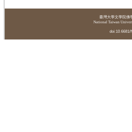
臺灣大學
文學院佛
National Taiwan Universi
doi:10.6681