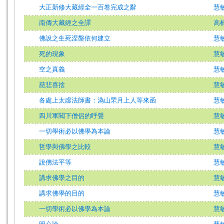
大正新修大藏經全一百卷完成之辭
慧
南傳大藏經之全譯
高
佛說之生死涅槃依何建立
慧
死的現象
慧
空之真義
慧
慈悲喜捨
慧
各處上太虛法師書：溈山罘月上人等來函
慧
四川軍閥下僧侶的呼聲
慧
一切學術必以佛學為本論
慧
哲學與佛學之比較
慧
說佛法平等
慧
講求佛學之目的
慧
講求佛學的目的
慧
一切學術必以佛學為本論
慧