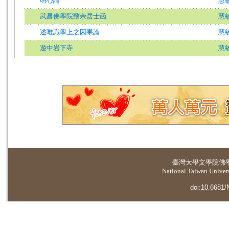
明心論
慧
武昌佛學院致余居士函
慧
述唯識學上之因果論
慧
遊中岩下寺
慧
臺灣大學
文學院佛
National Taiwan Universi
doi:10.6681