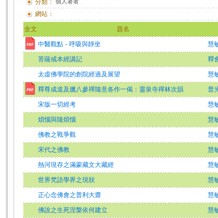
分類：
個人著者
網站：
全文
題名
中醫觀點 - 呼吸與靜坐
慧
菩薩戒本經講記
釋會
太虛佛學院的創院經過及展望
慧
釋尊成道及臘八參禪隨意各作一偈：靈泉寺禪林次韻
普
宋版一切經考
慧
煩惱與隨煩惱
慧
佛教之戰爭觀
慧
宋代之佛教
慧
熱河現存之滿蒙藏文大藏經
慧
世界梵語學界之現狀
慧
正心念佛會之普利大齋
慧
佛說之生死涅槃依何建立
慧