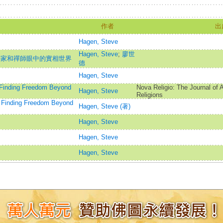
作者
出
Hagen, Steve
Hagen, Steve
;
廖世
學家和禪師眼中的實相世界
德
Hagen, Steve
 Finding Freedom Beyond
Nova Religio: The Journal of 
Hagen, Steve
Religions
: Finding Freedom Beyond
Hagen, Steve (著)
Hagen, Steve
Hagen, Steve
Hagen, Steve