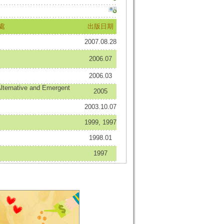
處
出版日期
2007.08.28
2006.07
2006.03
Alternative and Emergent
2005
2003.10.07
1999, 1997
1998.01
1997