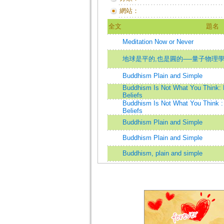
網站：
全文
題名
Meditation Now or Never
地球是平的,也是圓的──量子物理
Buddhism Plain and Simple
Buddhism Is Not What You Think:
Beliefs
Buddhism Is Not What You Think 
Beliefs
Buddhism Plain and Simple
Buddhism Plain and Simple
Buddhism, plain and simple