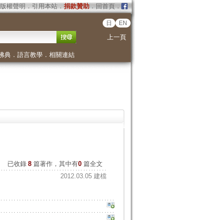
版權聲明
．
引用本站
．
捐款贊助
．
回首頁
．
日
EN
上一頁
佛典
．
語言教學
．
相關連結
已收錄
8
篇著作，其中有
0
篇全文
2012.03.05 建檔