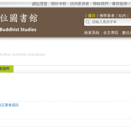
網站導覽
．
關於本館
．
諮詢委員會
．
聯絡我們
．
書目提供
．
｜
書目
｜
佛學著者
｜
站內
｜
檢索系統
．
全文專區
．
數位
範資料
校正著者資訊