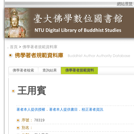
網站導覽
．
首頁
>
佛學著者規範資料庫
佛學著者檢索
查詢結果
佛學著者規範資料
王用賓
．
．
著者本人提供授權
著者本人提供書目
校正著者資訊
序號：
78319
別名：