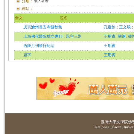
分類：
個人著者
網站：
全文
題名
戊寅渝州長安寺餞秋集
孔慶餘
;
王文琅
上海佛化醫院成立專刊：題字三則
王用賓
;
關炯
;
妙
西陲月刊發行紀念
王用賓
題字
王用賓
臺灣大學
文學院佛
National Taiwan Universi