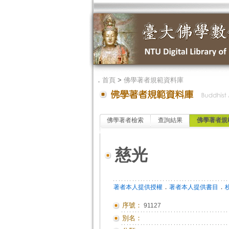
．
首頁
>
佛學著者規範資料庫
佛學著者檢索
查詢結果
佛學著者規
慈光
．
．
著者本人提供授權
著者本人提供書目
序號：
91127
別名：