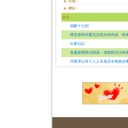
分類：
網站：
全文
祝辭十七則
禪安老和尚覆北京慈光和尚函：附
出家日記
各處致寶靜法師函：成都慈光法師
河南淨山等十八人呈為法令無效抄