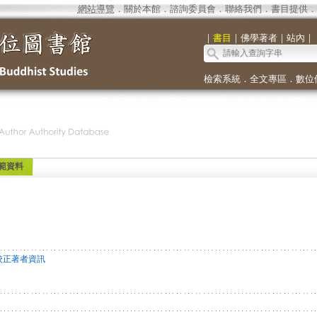
網站導覽
．
關於本館
．
諮詢委員會
．
聯絡我們
．
書目提供
．
｜
書目
｜
佛學著者
｜
站內
｜
檢索系統
．
全文專區
．
數位
範資料
校正著者資訊