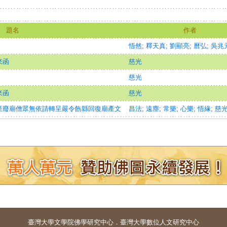
題名
作者
悟然
;
釋天真
;
劉顯亮
;
曆弘
;
吳兆
來函
慈光
慈光
來函
慈光
產廢廟僧眾無依請轉呈嚴令飭縣回復廟產文
昌法
;
遠塵
;
常樂
;
心樂
;
悟緣
;
慈
臺灣大學
文學院佛學研究中心
．
臺灣大學數位人文研究中心