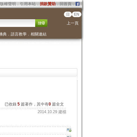
版權聲明
．
引用本站
．
捐款贊助
．
回首頁
．
日
EN
上一頁
佛典
．
語言教學
．
相關連結
已收錄
5
篇著作，其中有
0
篇全文
2014.10.29 建檔