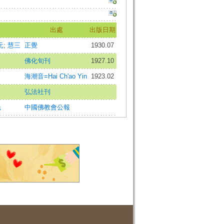
出處
出版日期
元
;
慧三
正覺
1930.07
佛化旬刊
1927.10
海潮音=Hai Ch'ao Yin
1923.02
弘法社刊
光
中國佛教會公報