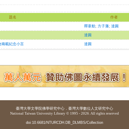
題名
作者
釋葦舫
;
方子藩
;
達圓
達圓
會兩載紀念小言
達圓
臺灣大學
文學院佛學研究中心
．
臺灣大學數位人文研究中心
National Taiwan University Library © 1995 - 2026. All rights reserved
doi:10.6681/NTURCDH.DB_DLMBS/Collection