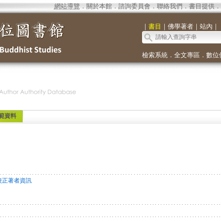
網站導覽
．
關於本館
．
諮詢委員會
．
聯絡我們
．
書目提供
．
｜
書目
｜
佛學著者
｜
站內
｜
檢索系統
．
全文專區
．
數位
範資料
校正著者資訊