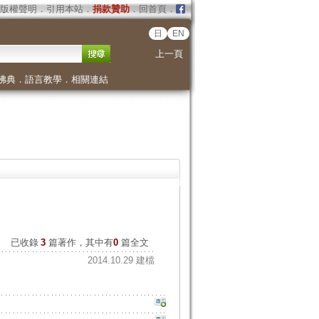
版權聲明
．
引用本站
．
捐款贊助
．
回首頁
．
日
EN
上一頁
佛典
．
語言教學
．
相關連結
已收錄
3
篇著作，其中有
0
篇全文
2014.10.29 建檔