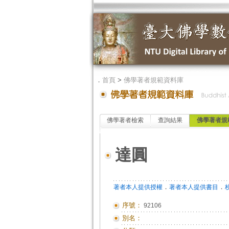
．
首頁
>
佛學著者規範資料庫
佛學著者檢索
查詢結果
佛學著者規
達圓
．
．
著者本人提供授權
著者本人提供書目
序號：
92106
別名：