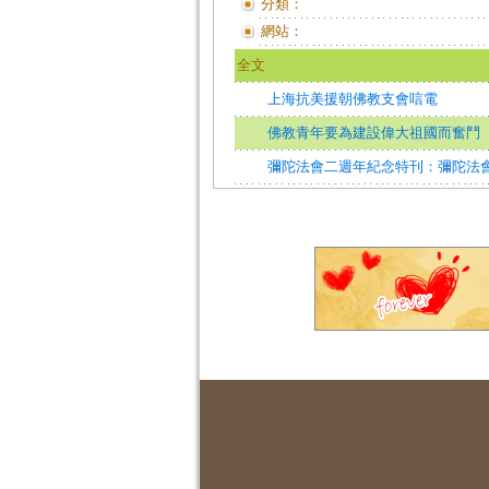
分類：
網站：
全文
上海抗美援朝佛教支會唁電
佛教青年要為建設偉大祖國而奮鬥
彌陀法會二週年紀念特刊：彌陀法