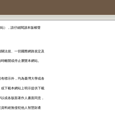
以下簡稱本網站），請仔細閱讀本版權聲
相關法規、一切國際網路規定及
隨時離開或停止瀏覽本網站。
另有標示外，均為臺灣大學或各
，或下載本網站上明示提供下載
學以或各版面著作人書面同意，
述資料絕無侵犯他人智慧財產