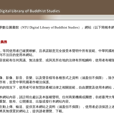
圖書館（NTU Digital Library of Buddhist Studies）」網站（
之義務
，等同使用者已確實瞭解、且承諾願意完全接受本聲明中所有規範、中華民國
何不法目的使用本網站。
容規範有任何異議、無法接受、或與其所在地的法律有所牴觸時，使用者有權
像、影像、影音、音樂、以及聲音檔等各種形式之資料（涵蓋但不侷限），除
所有，並受中華民國著作權法保護。
的的情況下，使用者可依智慧財產權法律之相關規範，自由瀏覽及使用本網站
本網站內容，請註明出處以及本版權聲明。任何商業機構或團體，非經臺灣大
重製、散布、公開播送、出版或發行本網站內容。
主動上傳、輸送、提供至本網站之資料（涵蓋但不侷限），使用者必須保證上
將其無償置於網站上，提供讀者瀏覽、下載。