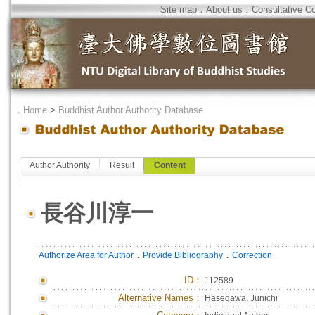
Site map
．
About us
．
Consultative C
．
Home
>
Buddhist Author Authority Database
Author Authority
Result
Content
長谷川淳一
．
．
Authorize Area for Author
Provide Bibliography
Correction
ID
：
112589
Alternative Names：
Hasegawa, Junichi