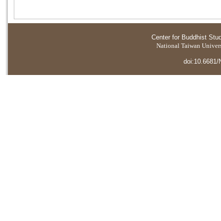
Center for Buddhist Stu
National Taiwan Universi
doi:10.6681