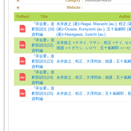
Category：
Individual Author
Website：
Fulltext
Title
Author
『宋会要』道
永井政之 (著)=Nagai, Masashi (au.)
;
程正 (著)
釈部訓注 (16)
(著)=Osawa, Kuniyoshi (au.)
;
五十嵐嗣郎 (著)=Ig
資料編
(著)=Hasegawa, Junichi (au.)
『宋会要』道
永井政之 =ナガイ, マサシ
;
程正 =テイ, セ
釈部訓注(12)
徳護 =イガラシ, シロウ
;
五十嵐嗣郎 =ハセ
資料編
『宋会要』道
釈部訓注(13)
永井政之
;
程正
;
大澤邦由
;
徳護
;
五十嵐
資料編
『宋会要』道
釈部訓注(14)
永井政之
;
程正
;
大澤邦由
;
徳護
;
五十嵐
資料編
『宋会要』道
釈部訓注(15)
永井政之
;
程正
;
大澤邦由
;
五十嵐嗣郎
;
資料編