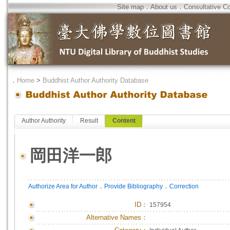
Site map
．
About us
．
Consultative C
．
Home
>
Buddhist Author Authority Database
Author Authority
Result
Content
岡田洋一郎
．
．
Authorize Area for Author
Provide Bibliography
Correction
ID
：
157954
Alternative Names：