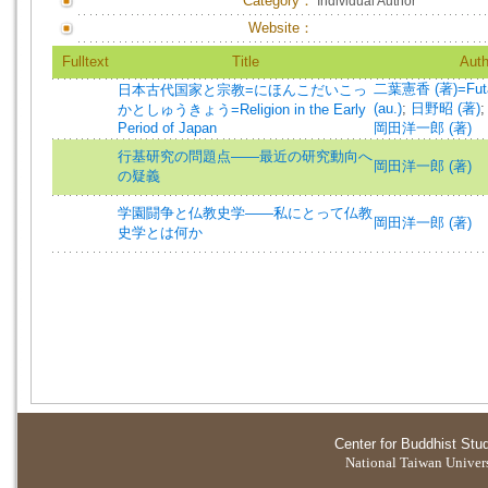
Category：
Individual Author
Website：
Fulltext
Title
Auth
二葉憲香 (著)=Futa
日本古代国家と宗教=にほんこだいこっ
(au.)
;
日野昭 (著)
かとしゅうきょう=Religion in the Early
Period of Japan
岡田洋一郎 (著)
行基研究の問題点――最近の研究動向へ
岡田洋一郎 (著)
の疑義
学園闘争と仏教史学――私にとって仏教
岡田洋一郎 (著)
史学とは何か
Center for Buddhist Stu
National Taiwan Universi