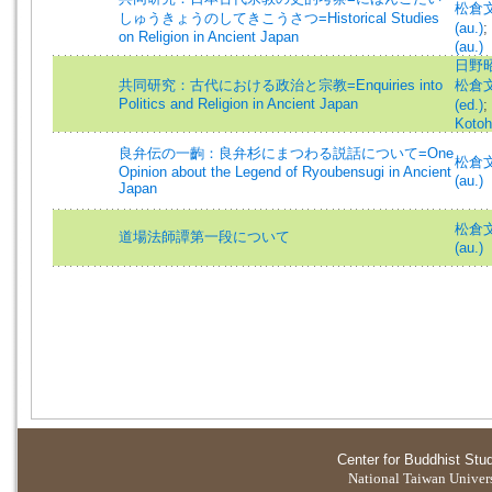
松倉文比
しゅうきょうのしてきこうさつ=Historical Studies
(au.)
;
on Religion in Ancient Japan
(au.)
日野昭 
共同研究：古代における政治と宗教=Enquiries into
松倉文比
Politics and Religion in Ancient Japan
(ed.)
;
Kotoh
良弁伝の一齣：良弁杉にまつわる説話について=One
松倉文比
Opinion about the Legend of Ryoubensugi in Ancient
(au.)
Japan
松倉文比
道場法師譚第一段について
(au.)
Center for Buddhist Stu
National Taiwan Universi