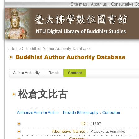
Site map
．
About us
．
Consultative C
．
Home
>
Buddhist Author Authority Database
Author Authority
Result
Content
松倉文比古
．
．
Authorize Area for Author
Provide Bibliography
Correction
ID
：
41367
Alternative Names：
Matsukura, Fumihiko