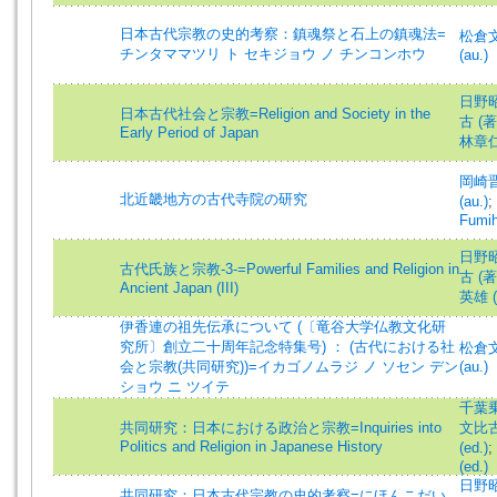
日本古代宗教の史的考察：鎮魂祭と石上の鎮魂法=
松倉文比
チンタママツリ ト セキジョウ ノ チンコンホウ
(au.)
日野昭 (
日本古代社会と宗教=Religion and Society in the
古 (著)
Early Period of Japan
林章仁 (
岡崎晋
北近畿地方の古代寺院の研究
(au.)
;
Fumih
日野昭 (
古代氏族と宗教-3-=Powerful Families and Religion in
古 (著)
Ancient Japan (III)
英雄 (著
伊香連の祖先伝承について (〔竜谷大学仏教文化研
究所〕創立二十周年記念特集号) ： (古代における社
松倉文比
会と宗教(共同研究))=イカゴノムラジ ノ ソセン デン
(au.)
ショウ ニ ツイテ
千葉乗隆
共同研究：日本における政治と宗教=Inquiries into
文比古 
Politics and Religion in Japanese History
(ed.)
;
(ed.)
日野昭 
共同研究：日本古代宗教の史的考察=にほんこだい