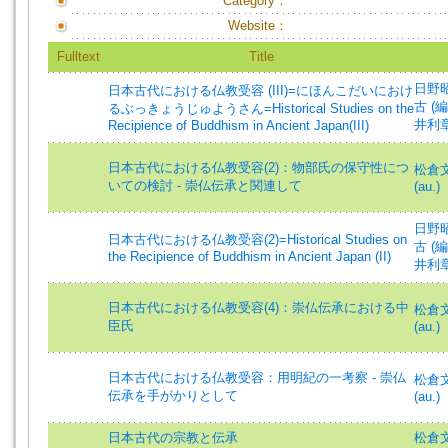
Category：
Website：
Fulltext
Title
日野昭 (
日本古代における仏教受容 (III)=にほんこだいにおけ
古 (編)
るぶっきょうじゅようさん=Historical Studies on the
井利章
Recipience of Buddhism in Ancient Japan(III)
日本古代における仏教受容(2)：物部氏の保守性につ
松倉文比
いての検討 - 崇仏伝承と関連して
(au.)
日野昭 (
日本古代における仏教受容(2)=Historical Studies on
古 (編)
the Recipience of Buddhism in Ancient Japan (II)
井利章
日本古代における仏教受容(4)：崇仏伝承における中
松倉文比
臣氏
(au.)
日本古代における仏教受容：用明紀の一考察 - 崇仏
松倉文比
伝承を手がかりとして
(au.)
日本古代の宗教と伝承
松倉文比