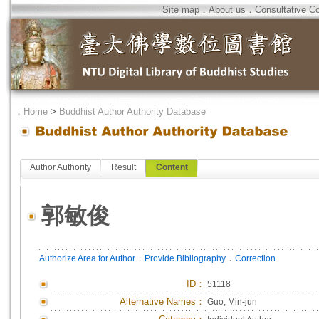
Site map
．
About us
．
Consultative C
．
Home
>
Buddhist Author Authority Database
Author Authority
Result
Content
郭敏俊
．
．
Authorize Area for Author
Provide Bibliography
Correction
ID
：
51118
Alternative Names：
Guo, Min-jun