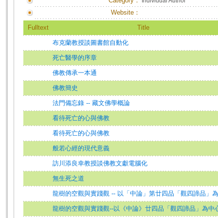
Category：
Individual Author
Website：
Fulltext
Title
布克蘭教授談圖書館自動化
死亡醫學的序章
佛教傳承一本通
佛教簡史
法門備忘錄 -- 藏文佛學概論
看待死亡的心與佛教
看待死亡的心與佛教
般若心經的現代意義
訪川添良幸教授談佛教文獻電腦化
無生死之道
龍樹的空觀與實踐觀 -- 以「中論」第廿四品「觀四諦品」
龍樹的空觀與實踐觀--以《中論》廿四品「觀四諦品」為中