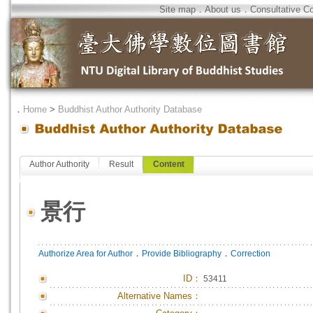
Site map
．
About us
．
Consultative C
．
Home
>
Buddhist Author Authority Database
Author Authority
Result
Content
景行
．
．
Authorize Area for Author
Provide Bibliography
Correction
ID
：
53411
Alternative Names：