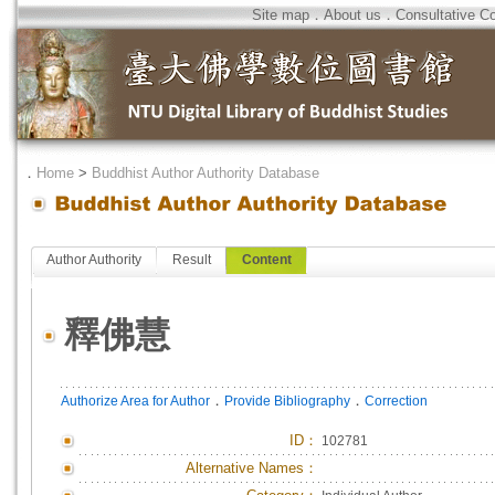
Site map
．
About us
．
Consultative C
．
Home
>
Buddhist Author Authority Database
Author Authority
Result
Content
釋佛慧
．
．
Authorize Area for Author
Provide Bibliography
Correction
ID
：
102781
Alternative Names：