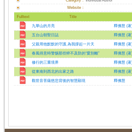
Category：
Individual Author
Website：
Fulltext
Title
九華山的月亮
釋佛慧 (著
五台山朝聖日誌
釋佛慧 (著
父親用他默默的守護,為我撐起一片天
釋佛慧 (著
春風得意時警惕那些猝不及防的“愛別離”
釋佛慧 (著
修行的三重境界
釋佛慧 (著
從東南到西北的出家之路
釋佛慧 (著
觀世音菩薩慈悲背後的智慧顯現
釋佛慧