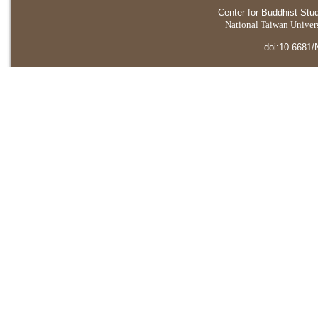
Center for Buddhist Stu
National Taiwan Universi
doi:10.6681