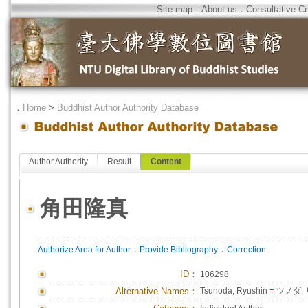
Site map
．
About us
．
Consultative C
．
Home
>
Buddhist Author Authority Database
Author Authority
Result
Content
角田隆真
．
．
Authorize Area for Author
Provide Bibliography
Correction
ID
：
106298
Alternative Names：
Tsunoda, Ryushin
=
ツノダ,