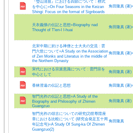
『瑩山清規』における四節について：榜式
角田隆真 (著)=Ts
を中心に=On Four Seasons in the Keizan
Shingi: Focus on the format of Signboards
天衣義懐の伝記と思想=Biography nad
角田隆真 (著)=Ts
Thought of T'ien-I I-huai
北宋中期に於ける禅僧と士大夫の交流 : 雲
門六世について=A Study on the Association
角田隆真 (著)=Ts
of Zen Monks and Literatus in the middle of
the Northern Dynasty
宋代における宗派意識について : 雲門宗を
角田隆真 (著)
中心として
香林澄遠の伝記と思想
角田隆真 (著)=
智門光祚の伝記と思想=A Study of the
角田隆真 (著)
Biography and Philosophy of Zhimen
Guangzuo
智門光祚の頌古についての研究(2)世尊陞座
章における比較について (研究会発足五十周
角田隆真
年記念号)=A Study Of Sung-ka Of Zhimen
Guangzuo(2)