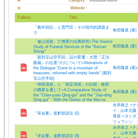
Category：
Individual Author
Website：
Fulltext
Title
「教外別伝」と雲門宗：その現代的課題ま
角田隆真 (著)
で
「瑩山清規」亡僧章の出典研究=The Source
角田隆真 (著)
Study of Funeral Services in the "Keizan
Shingi"
「親到宝山空手回」話の変遷：大慧『正法
眼蔵』の位置づけについて=Alterations of
角田隆真 (著)=Ts
the Dialogue “Gone to a mountain of
treasures, returned with empty hands” (親到
宝山空手回)
「禅苑清規」と「校定清規」の比較 : 維那
の職掌を通じて=A Comparative Study of
角田隆真 (著)
the "Chan-yuan Qing-gui" and the "Jiao-ding
Qing-gui" : With the Duties of the Wei-na
永井政之 =ナ
イ
;
山本元隆 
『宋会要』道釈部訓注 (5)
香苗 =ヨシダ
リュウシン
永井政之 =ナ
イ
;
山本元隆 
『宋会要』道釈部訓注 (8)