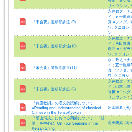
香苗 =ヨシダ
リュウシン
;
永井政之 =ナ
イ
;
五十嵐嗣郎
『宋会要』道釈部訓注 (9)
真 =ツノダ,
ワ, クニヨシ
ン
永井政之 =ナ
イ
;
角田隆真 
『宋会要』道釈部訓注(10)
嗣郎 =イガラ
ワ, クニヨシ
永井政之 =ナ
イ
;
五十嵐嗣郎
『宋会要』道釈部訓注(11)
真 =ツノダ,
ワ, クニヨシ
永井政之 =ナ
イ
;
山本元隆 
『宋会要』道釈部訓註 (6)
香苗 =ヨシダ
リュウシン
;
『典座教訓』の漢文的読解について
角田隆真 (著)=Ts
=Reading and understanding of classical
Chinese in the TenzoKyokun
『瑩山清規』における四節について：「結
角田隆真 (著)=Ts
夏」を中心に=On Four Seasons in the
Keizan Shingi