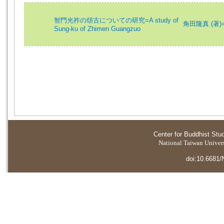
智門光祚の頌古についての研究=A study of
角田隆真 (著)=Ts
Sung-ku of Zhimen Guangzuo
Center for Buddhist Stu
National Taiwan Universi
doi:10.6681