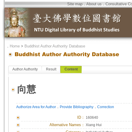
Site map
．
About us
．
Consultative C
．
Home
>
Buddhist Author Authority Database
Author Authority
Result
Content
向慧
．
．
Authorize Area for Author
Provide Bibliography
Correction
ID
：
160640
Alternative Names：
Xiang Hui