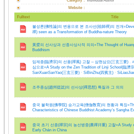
Category：
Individual Author
Website：
Fulltext
Title
불성론(佛性論)의 변용으로 본 조사선(祖師禪)의 전개=Development
禪) seen as a Transformation of Buddha-nature Theory
黃檗의 선사상과 선종사상사적 의의=The Thought of Huangbo and 
Buddhism
임제종(臨濟宗)의 선풍(禪風) 고찰 -- 삼현삼요(三玄三要) . 
심으로=A Study on the Zen Tradition of Linji School(臨濟宗)
SanXuanSanYao(三玄三要)ㆍSiBinZhu(四賓主)ㆍSiLiaoJi
조주종심(趙州從諗)의 선사상(禪思想) 특질과 그 의의
중국 불학원(佛學院) 승가교육(僧伽敎育)의 현황과 특징=The Pres
Characteristics of Chinese Buddhist Academy’s Sangha E
중국 초기 선종(禪宗)의 농선병중(農禪幷重) 고찰=A Study on Comb
Early Chán in China