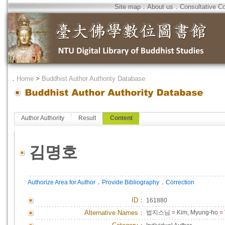
Site map
．
About us
．
Consultative C
．
Home
>
Buddhist Author Authority Database
Author Authority
Result
Content
김명호
．
．
Authorize Area for Author
Provide Bibliography
Correction
ID
：
161880
Alternative Names：
법지스님
=
Kim, Myung-ho
=