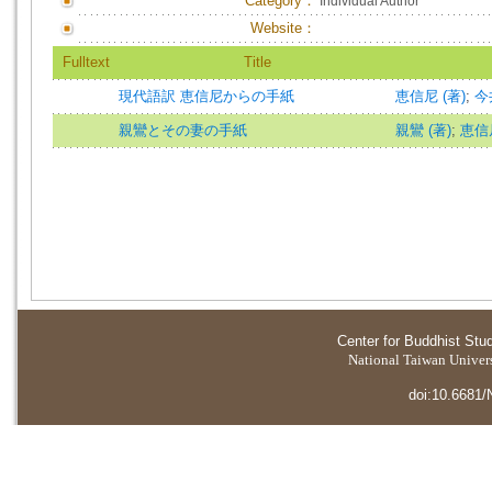
Category：
Individual Author
Website：
Fulltext
Title
現代語訳 恵信尼からの手紙
恵信尼 (著)
;
今井
親鸞とその妻の手紙
親鸞 (著)
;
恵信尼
Center for Buddhist Stu
National Taiwan Universi
doi:10.6681