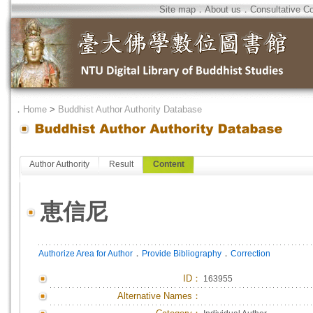
Site map
．
About us
．
Consultative C
．
Home
>
Buddhist Author Authority Database
Author Authority
Result
Content
恵信尼
．
．
Authorize Area for Author
Provide Bibliography
Correction
ID
：
163955
Alternative Names：