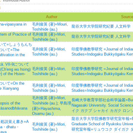
：
Individual Author
：
Author
Sourc
ipasyana in
毛利俊英 (著)=Mouri,
龍谷大学大学院研究紀要 人文科学
Toshihide (au.)
of Practice of
毛利俊英 (著)=Mori,
龍谷大学大学院研究紀要 人文科学
Toshihide (au.)
いて=しょうもんち
毛利俊英 (著)=Mori,
印度學佛教學研究 =Journal of Indian 
いて=The
Toshihide (au.)
Studies=Indogaku Bukkyōgaku Ke
tivation in the
 VII-9について
毛利俊英 (著)=Mori,
印度學佛教學研究 =Journal of Indian 
 (Ch'eng wu hsing)
) of the Hsien-
Toshihide (au.)
Studies=Indogaku Bukkyōgaku Ke
て=On the
毛利俊英 (著)=Mori,
印度學佛教學研究 =Journal of Indian 
he Xianyang
Toshihide (au.)
Studies=Indogaku Bukkyōgaku Ke
毛利俊英 (著)=Mori,
長崎大学教育学部社会科学論叢=Bulletin of
s of the
Toshihide (au.)
;
早島理
Nagasaki University. Social
Śāsanodbhāvana
(著)=Hayashima,
イク ガクブ シャカイ カガク ロン
Osamu (au.)
龍谷大学大学院佛教学研究室年報=Bulletin 
の蘊界処説覚え書き=A
Graduate School of Ryukoku 
毛利俊英 (著)=Mori,
dha・dhatu・
Toshihide (au.)
研究室年報=リュウコク ダイガク 
caya