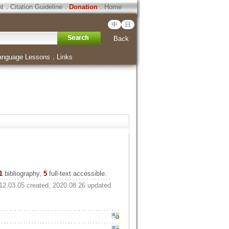
ht
．
Citation Guideline
．
Donation
．
Home
中
日
Back
anguage Lessons
．
Links
1
bibliography,
5
full-text accessible.
12.03.05 created, 2020.08.26 updated