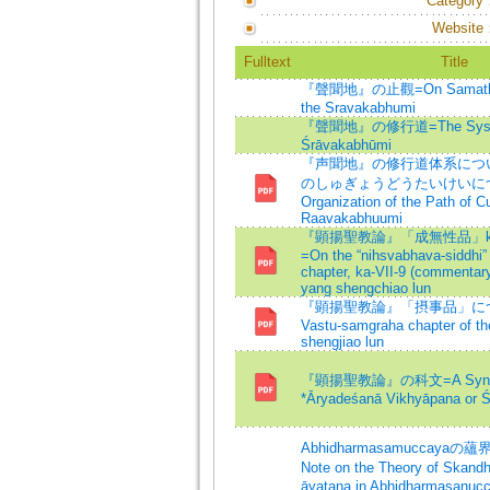
Category
Website
Fulltext
Title
『聲聞地』の止觀=On Samatha-v
the Sravakabhumi
『聲聞地』の修行道=The System 
Śrāvakabhūmi
『声聞地』の修行道体系につ
のしゅぎょうどうたいけいにつ
Organization of the Path of Cul
Raavakabhuumi
『顕揚聖教論』「成無性品」kā.
=On the “nihsvabhava-siddhi”
chapter, ka-VII-9 (commentary
yang shengchiao lun
『顕揚聖教論』「摂事品」につい
Vastu-samgraha chapter of t
shengjiao lun
『顕揚聖教論』の科文=A Synopsi
*Āryadeśanā Vikhyāpana or 
Abhidharmasamuccaya
Note on the Theory of Skan
āyatana in Abhidharmasanuc