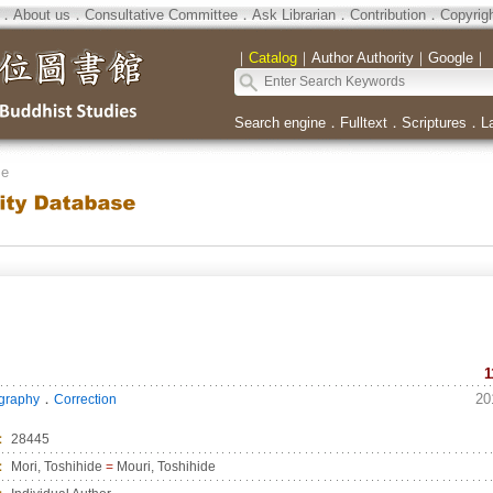
．
About us
．
Consultative Committee
．
Ask Librarian
．
Contribution
．
Copyrig
｜
Catalog
｜
Author Authority
｜
Google
｜
Search engine
．
Fulltext
．
Scriptures
．
L
se
1
．
20
ography
Correction
：
28445
：
Mori, Toshihide
=
Mouri, Toshihide