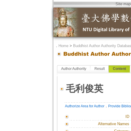
Site map
．
Home
>
Buddhist Author Authority Databa
Author Authority
Result
Content
毛利俊英
．
Authorize Area for Author
Provide Bibli
ID
Alternative Names