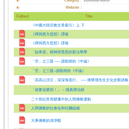
Category：
Individual Author
Website：
Fulltext
Title
《中國大陸宗教文章索引》上.下
《禪與西方思想》譯後
《禪與西方思想》譯後
「如來使」精神與慧思的新法華學
「空」之三題 ── 讀龍樹的《中論》
「空」之三題--讀龍樹的《中論》
「高高山頂立，深深海底行」 ── 南懷瑾先生文化史觀述略
「就要這麼寫！」 -- 憶真禪法師
二十世紀世局變遷中的人間佛教運動
人間佛教的社會化和社團組織
大乘佛教的清淨觀