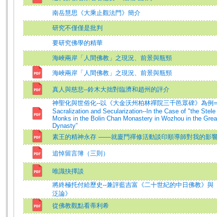
南岳慧思《大乘止觀法門》簡介
研究不僅僅是批判
要研究佛學的精華
海峽兩岸「人間佛教」之現況、前景與瓶頸
海峽兩岸「人間佛教」之現況、前景與瓶頸
真人與慈悲--鈴木大拙對臨濟和趙州的評介
神聖化與世俗化--以《大金沃州柏林禪院三千邑眾碑》為例=T
Sacralization and Secularization--In the Case of "the Stele
Monks in the Bolin Chan Monastery in Wozhou in the Grea
Dynasty”
素王的精神永存 ——就廈門禪修活動談印順導師對我的影
追悼留言簿（三則）
唯識抉擇談
將終極托付給歷史--兼評藍吉富《二十世紀的中日佛教》與
泛論》
從佛教觀點看蒂利希