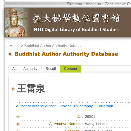
Site map
．
About us
．
Consultative C
．
Home
>
Buddhist Author Authority Database
Author Authority
Result
Content
王雷泉
．
．
Authorize Area for Author
Provide Bibliography
Correction
ID
：
29501
Alternative Names：
Wang, Lei-quan