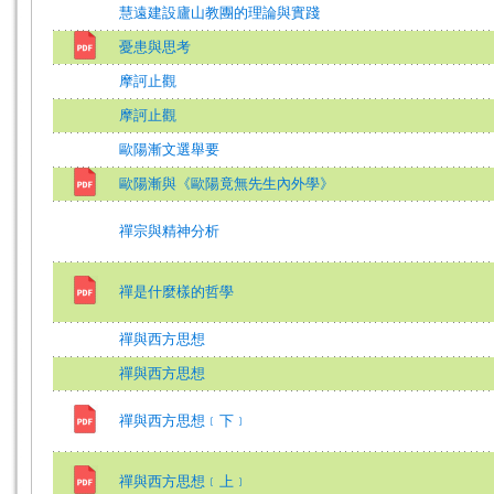
慧遠建設廬山教團的理論與實踐
憂患與思考
摩訶止觀
摩訶止觀
歐陽漸文選舉要
歐陽漸與《歐陽竟無先生內外學》
禪宗與精神分析
禪是什麼樣的哲學
禪與西方思想
禪與西方思想
禪與西方思想﹝下﹞
禪與西方思想﹝上﹞