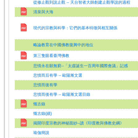
從修止觀到說止觀 -- 天台智者大師創建止觀學說的過程
清泉與大海
現代的宗教與科學：它們的基本特徵與相互關係
略論教育在中國佛教復興中的地位
第三隻眼看臺灣佛教
悲情永在願無窮--「太虛誕生一百周年國際會議」記感
悲憤而后有學 -- 歐陽漸文選
悲憤而後有學
悲憤而後有學 -- 歐陽漸文選目錄
慨古錄
慨古錄(續)
揭開印度宗教的神秘面紗--讀《印度教與佛教史綱》
瑜伽簡說