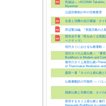
民族誌-』=KOJIMA Takahiro, Bud
Myanmar
公認宗教制の中の宗教教育
生産と消費の自己構築 : タ
田辺繁治編, 『実践宗教の人
西井凉子著『死をめぐる実践
ペクティヴ』
現代タイにおける仏教運動 -
現代タイの上座仏教 -- 「事実
Buddhism in Modern and Cont
都市のタイ上座部仏教=Theravada Bu
of Thammakai Meditation and 
森部一著『タイの上座仏教と
仏教書翻訳の可能性 — パ
国家仏教と宗教行政：タイの
変容するタイ上座仏教と修行 --
theravada Buddhism in contem