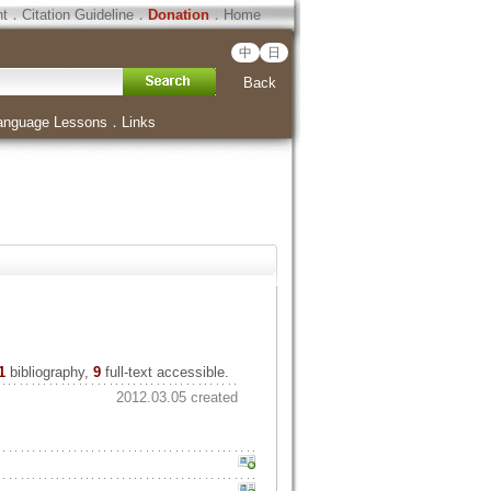
ht
．
Citation Guideline
．
Donation
．
Home
中
日
Back
anguage Lessons
．
Links
1
bibliography,
9
full-text accessible.
2012.03.05 created