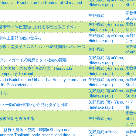
dhist Practice on the Borders of China and
Stu
Hidetake (au.)
宗教研究=
矢野秀武
Stu
宗教と社
矢野秀武 (著)=Yano,
イ都市部の仏教運動における瞑想と教団イベント
Hidetake (au.)
シュウ
宗教と社
矢野秀武 (著)=Yano,
類学-上座部仏教の世界-』
Hidetake (au.)
シュウ
宗教：南タイのムスリム・仏教徒関係へのパース
民族學研
矢野秀武
of e
矢野秀武 (著)=Yano,
- タンマガーイ式瞑想とタイ社会の変容
Hidetake (au.)
宗教研究=
上の国教」の形成とその特質=Theravada
矢野秀武 (著)=Yano,
emporary Thailand
Hidetake (au.)
Stu
宗教研究=
ddhism in Urban Thai Society--Formation
矢野秀武 (著)=Yano,
Its Popularization
Hidetake (au.)
Stu
宗教研究=
矢野秀武 (著)=Yano,
社会』
Hidetake (au.)
Stu
バン
矢野秀武 (著)=Yano,
ユットー師の著作邦訳から見たタイと日本
Hidetake (au.)
報
宗教学論
政教関係を再考する
矢野秀武 (著)
Stu
ュウ
 修行の身体・空間・時間=Shugyo and
宗教研究=
矢野秀武 =Yano,
porary Thailand: body, space, and time in