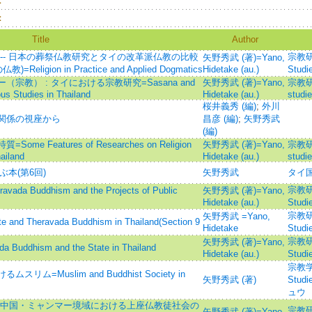
：
：
Title
Author
-- 日本の葬祭仏教研究とタイの改革派仏教の比較
宗教研究=
矢野秀武 (著)=Yano,
igion in Practice and Applied Dogmatics
Hidetake (au.)
Stu
教） : タイにおける宗教研究=Sasana and
矢野秀武 (著)=Yano,
宗教研究.
ous Studies in Thailand
Hidetake (au.)
studi
桜井義秀 (編)
;
外川
関係の視座から
昌彦 (編)
;
矢野秀武
(編)
Features of Researches on Religion
矢野秀武 (著)=Yano,
宗教研究.
ailand
Hidetake (au.)
studi
ぶ本(第6回)
矢野秀武
タイ
宗教研究=
uddhism and the Projects of Public
矢野秀武 (著)=Yano,
Hidetake (au.)
Stu
宗教研究=
矢野秀武 =Yano,
Theravada Buddhism in Thailand(Section 9
Hidetake
Stu
宗教研究=
矢野秀武 (著)=Yano,
dhism and the State in Thailand
Hidetake (au.)
Stu
宗教学論
=Muslim and Buddhist Society in
矢野秀武 (著)
Stu
ュウ
-中国・ミャンマー境域における上座仏教徒社会の
宗教研究=
矢野秀武 (著)=Yano,