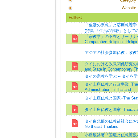
Category
Website
Fulltext
「生活の宗教」と応用教理学 
(特集 「生活の宗教」としての仏教)=Rel
「宗教学」の不在とサーサナー（宗
Comparative Religion : Religi
アジアの社会参加仏教：政教
タイにおける政教関係研究の特質=Some 
and State in Contemporary Th
タイの宗教を学ぶ -- タイを学
タイ上座仏教と行政事業=Theravada B
Administration in Thailand
タイ上座仏教と国家=The State and 
タイ上座仏教と国家=Theravada Bud
タイ東北部の仏教徒社会におけるムスリム
Northeast Thailand
小島敬裕著『国境と仏教実践