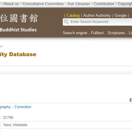
．
About us
．
Consultative Committee
．
Ask Librarian
．
Contribution
．
Copyrig
｜
Catalog
｜
Author Authority
｜
Google
｜
Search engine
．
Fulltext
．
Scriptures
．
L
se
2
．
ography
Correction
：
31796
：
Yano, Hidetake