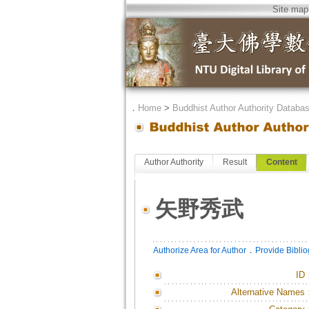
Site map
．
Home
>
Buddhist Author Authority Databa
Author Authority
Result
Content
矢野秀武
．
Authorize Area for Author
Provide Bibli
ID
Alternative Names