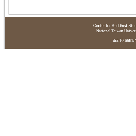
Center for Buddhist Stu
National Taiwan Universi
doi:10.6681