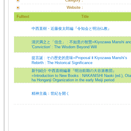
Category：
Website：
Fulltext
Title
中西直樹・近藤俊太郎編『令知会と明治仏教』
清沢満之と「信念」 : 不如意の智慧=Kiyozawa Manshi and 
'Conviction' : The Wisdom Beyond Will
提言誕 : その歴史的意味=Proposal Ⅱ Kiyozawa Manshi’s
Rebirth : The Historical Significance
新刊紹介 中西直樹編著『明治前期の大谷派教団』
=Introduction to New Books : NAKANISHI Naoki (ed.), Ota
ha Honganji Organization in the early Meiji period
精神主義：世紀を開く