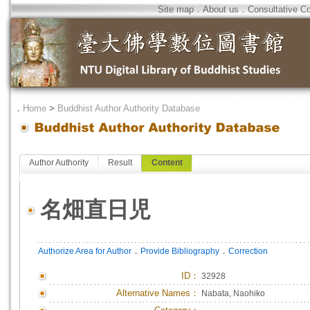
Site map
．
About us
．
Consultative C
．
Home
>
Buddhist Author Authority Database
Author Authority
Result
Content
名畑直日児
．
．
Authorize Area for Author
Provide Bibliography
Correction
ID
：
32928
Alternative Names：
Nabata, Naohiko