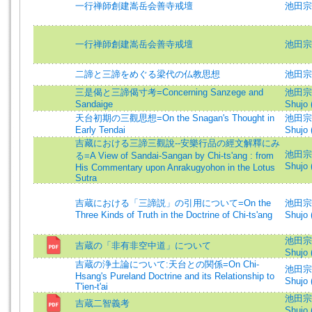
一行禅師創建嵩岳会善寺戒壇
池田宗
一行禅師創建嵩岳会善寺戒壇
池田宗譲 
二諦と三諦をめぐる梁代の仏教思想
池田宗
三是偈と三諦偈寸考=Concerning Sanzege and
池田宗譲
Sandaige
Shujo 
天台初期の三觀思想=On the Snagan's Thought in
池田宗譲
Early Tendai
Shujo 
吉藏における三諦三觀說--安樂行品の經文解釋にみ
池田宗譲
る=A View of Sandai-Sangan by Chi-ts'ang : from
Shujo 
His Commentary upon Anrakugyohon in the Lotus
Sutra
吉蔵における「三諦説」の引用について=On the
池田宗譲
Three Kinds of Truth in the Doctrine of Chi-ts'ang
Shujo 
池田宗譲
吉蔵の「非有非空中道」について
Shujo 
吉蔵の浄土論について:天台との関係=On Chi-
池田宗譲
Hsang's Pureland Doctrine and its Relationship to
Shujo 
T'ien-t'ai
池田宗譲
吉蔵二智義考
Shujo 