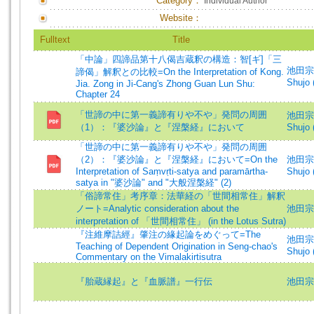
Category：
Individual Author
Website：
Fulltext
Title
「中論」四諦品第十八偈吉蔵釈の構造：智[ギ]「三
池田宗譲
諦偈」解釈との比較=On the Interpretation of Kong.
Shujo 
Jia. Zong in Ji-Cang's Zhong Guan Lun Shu:
Chapter 24
「世諦の中に第一義諦有りや不や」発問の周囲
池田宗譲
（1）：『婆沙論』と『涅槃経』において
Shujo 
「世諦の中に第一義諦有りや不や」発問の周囲
（2）：『婆沙論』と『涅槃経』において=On the
池田宗譲
Interpretation of Saṃvṛti-satya and paramārtha-
Shujo 
satya in "婆沙論" and "大般涅槃経" (2)
「俗諦常住」考序章：法華経の「世間相常住」解釈
ノート=Analytic consideration about the
池田宗譲 
interpretation of 「世間相常住」 (in the Lotus Sutra)
『注維摩詰經』肇注の緣起論をめぐって=The
池田宗譲
Teaching of Dependent Origination in Seng-chao's
Shujo 
Commentary on the Vimalakirtisutra
『胎蔵縁起』と『血脈譜』一行伝
池田宗譲 