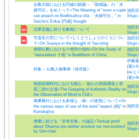
伝教大師における円戒の顕揚 -- 『顕戒論』の「夫
婦可伝」をめぐって=The Meaning of "even a cuple
池田宗譲
can preach on Bodhisattva śīla 「夫婦可伝」" in
Shujo 
Saicho's Enkai (円戒) thought
池田宗譲
法華玄義に於ける教相について
Shujo 
竺道生の空について=じくどうしょうのくうについ
池田宗譲
て=On Suunya in the thought of Tao-shng
Shujo 
南朝仏教における十地学の傾向=On the Study of
池田宗譲
"dasa-bdumi 十地" in Buddhism of China
Shujo 
伊藤蓮
(著)=A
特集 -- 仏教人物事典《保存版》
(au.)
;
(著)=Ik
智顗前期時代における観心 -- 観心の実践構造と双
池田宗譲
照二諦の立場=The Grasping of Authentic Reality on
Shujo 
the Observation of Mind in Chih-i
鳩摩羅什における多様な〈相〉の使用について=On
池田宗譲 
the various ways of use of the word "aspect (相)" in
Kumārajīva
僧肇に於ける「非有非無」の論証=Textual proof
池田宗譲
about 'Dharma are neither existent nor non-existent'
Shujo 
by Sen-chao