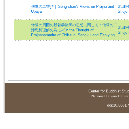
僧肇の二智[ギ]=Seng-chao's Views on Prajna and
池田宗譲
Upaya
Shujo 
僧肇の周囲の般若学諸師の思想に関して：僧肇の二
池田宗譲
諦思想理解の為に=On the Thought of
Shujo 
Prajnaparamita of Chih-tun, Seng-jui and T'an-ying
Center for Buddhist Stu
National Taiwan Universi
doi:10.6681