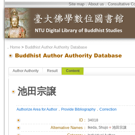
Site map
．
About us
．
Consultative C
．
Home
>
Buddhist Author Authority Database
Author Authority
Result
Content
池田宗譲
．
．
Authorize Area for Author
Provide Bibliography
Correction
ID
：
34018
Alternative Names：
Ikeda, Shujo
=
池田宗讓