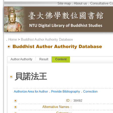
Site map
．
About us
．
Consultative C
．
Home
>
Buddhist Author Authority Database
Author Authority
Result
Content
貝諾法王
．
．
Authorize Area for Author
Provide Bibliography
Correction
ID
：
38492
Alternative Names：