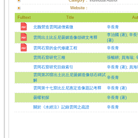
Category：
Individual Author
Website：
Fulltext
Title
Aut
北魏營造雲岡諸僧索微
辛長青
李治國 (著)
;
辛長青
雲岡出土比丘尼曇媚造像頌碑文考釋
(著)
雲岡石窟的金代修建工程
辛長青
雲岡石窟研究三種
張暢耕
;
員海瑞
;
雲岡石窟研究目錄索引
辛長青 (著)
;
員海瑞
雲岡第20窟出土比丘尼曇媚造像頌石碑試
辛長青
解
雲岡第十七窟比丘尼惠定造像題記考釋
辛長青 (著)
曇曜初探
辛長青 (著)
關於《水經注》記錄雲岡之疏證
辛長青