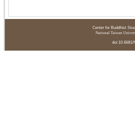
Center for Buddhist Stu
National Taiwan Universi
doi:10.6681