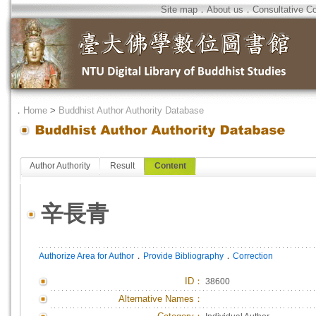
Site map
．
About us
．
Consultative C
．
Home
>
Buddhist Author Authority Database
Author Authority
Result
Content
辛長青
．
．
Authorize Area for Author
Provide Bibliography
Correction
ID
：
38600
Alternative Names：