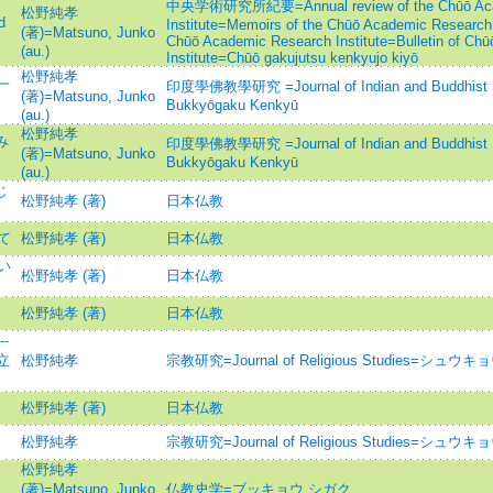
中央学術研究所紀要=Annual review of the Chūō Aca
松野純孝
d
Institute=Memoirs of the Chūō Academic Research I
(著)=Matsuno, Junko
Chūō Academic Research Institute=Bulletin of Ch
(au.)
Institute=Chūō gakujutsu kenkyujo kiyō
松野純孝
一
印度學佛教學研究 =Journal of Indian and Buddhist S
(著)=Matsuno, Junko
Bukkyōgaku Kenkyū
(au.)
松野純孝
み
印度學佛教學研究 =Journal of Indian and Buddhist S
(著)=Matsuno, Junko
Bukkyōgaku Kenkyū
(au.)
じ
松野純孝 (著)
日本仏教
て
松野純孝 (著)
日本仏教
い
松野純孝 (著)
日本仏教
松野純孝 (著)
日本仏教
-
立
松野純孝
宗教研究=Journal of Religious Studies=シュ
松野純孝 (著)
日本仏教
松野純孝
宗教研究=Journal of Religious Studies=シュ
松野純孝
(著)=Matsuno, Junko
仏教史学=ブッキョウ シガク