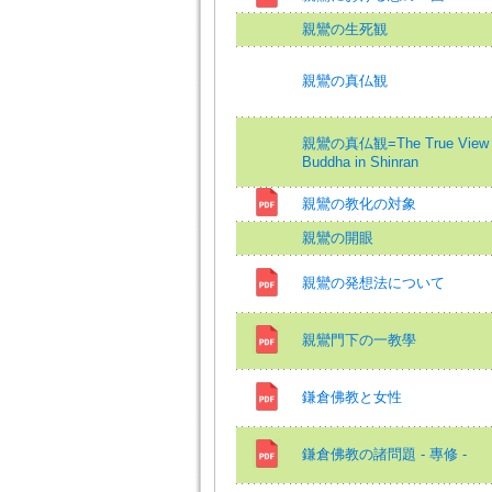
親鸞の生死観
親鸞の真仏観
親鸞の真仏観=The True View 
Buddha in Shinran
親鸞の教化の対象
親鸞の開眼
親鸞の発想法について
親鸞門下の一教學
鎌倉佛教と女性
鎌倉佛教の諸問題 - 專修 -