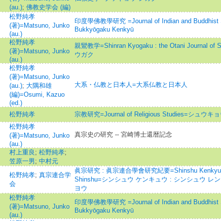
(au.)
;
佛教史学会 (編)
松野純孝
印度學佛教學研究 =Journal of Indian and Buddhist S
(著)=Matsuno, Junko
Bukkyōgaku Kenkyū
(au.)
松野純孝
親鸞教学=Shinran Kyogaku : the Otani Journal 
(著)=Matsuno, Junko
ウガク
(au.)
松野純孝
(著)=Matsuno, Junko
大系・仏教と日本人=大系仏教と日本人
(au.)
;
大隅和雄
(編)=Osumi, Kazuo
(ed.)
松野純孝
宗教研究=Journal of Religious Studies=シュ
松野純孝
真宗史の研究 -- 宮崎博士還暦記念
(著)=Matsuno, Junko
(au.)
村上重良
;
松野純孝
;
笠原一男
;
中村元
眞宗研究 : 眞宗連合學會研究紀要=Shinshu Kenkyu : Jou
松野純孝
;
真宗連合学
Shinshu=シンシュウ ケンキュウ : シンシュウ 
会
ヨウ
松野純孝
印度學佛教學研究 =Journal of Indian and Buddhist S
(著)=Matsuno, Junko
Bukkyōgaku Kenkyū
(au.)