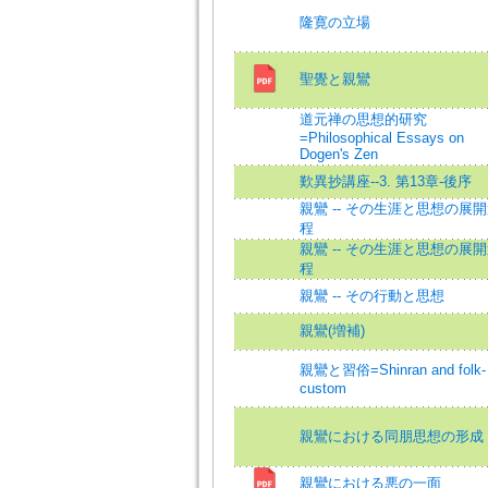
隆寛の立場
聖覺と親鸞
道元禅の思想的研究
=Philosophical Essays on
Dogen's Zen
歎異抄講座--3. 第13章-後序
親鸞 -- その生涯と思想の展
程
親鸞 -- その生涯と思想の展
程
親鸞 -- その行動と思想
親鸞(増補)
親鸞と習俗=Shinran and folk-
custom
親鸞における同朋思想の形成
親鸞における悪の一面