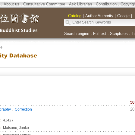
．
About us
．
Consultative Committee
．
Ask Librarian
．
Contribution
．
Copyrig
｜
Catalog
｜
Author Authority
｜
Google
｜
Search engine
．
Fulltext
．
Scriptures
．
L
se
50
．
20
ography
Correction
：
41427
：
Matsuno, Junko