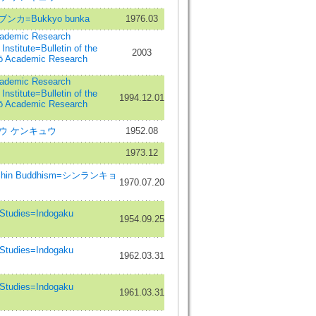
 ブンカ=Bukkyo bunka
1976.03
demic Research
nstitute=Bulletin of the
2003
ūō Academic Research
demic Research
nstitute=Bulletin of the
1994.12.01
ūō Academic Research
ウキョウ ケンキュウ
1952.08
1973.12
of Shin Buddhism=シンランキョ
1970.07.20
tudies=Indogaku
1954.09.25
tudies=Indogaku
1962.03.31
tudies=Indogaku
1961.03.31