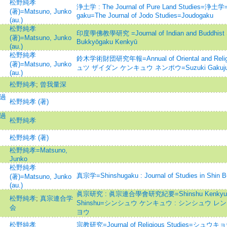
松野純孝
浄土学 : The Journal of Pure Land Studies
(著)=Matsuno, Junko
gaku=The Journal of Jodo Studies=Joudogaku
(au.)
松野純孝
印度學佛教學研究 =Journal of Indian and Buddhist S
(著)=Matsuno, Junko
Bukkyōgaku Kenkyū
(au.)
松野純孝
鈴木学術財団研究年報=Annual of Oriental and Rel
(著)=Matsuno, Junko
ュツ ザイダン ケンキュウ ネンポウ=Suzuki Gakujutsu 
(au.)
松野純孝
;
曾我量深
開過
松野純孝 (著)
開過
松野純孝
松野純孝 (著)
松野純孝=Matsuno,
Junko
松野純孝
真宗学=Shinshugaku : Journal of Studies in 
(著)=Matsuno, Junko
(au.)
眞宗研究 : 眞宗連合學會研究紀要=Shinshu Kenkyu : Jou
松野純孝
;
真宗連合学
Shinshu=シンシュウ ケンキュウ : シンシュウ 
会
ヨウ
松野純孝
宗教研究=Journal of Religious Studies=シュ