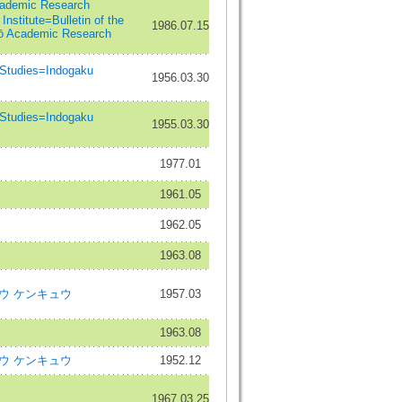
demic Research
nstitute=Bulletin of the
1986.07.15
ūō Academic Research
tudies=Indogaku
1956.03.30
tudies=Indogaku
1955.03.30
1977.01
1961.05
1962.05
1963.08
ウキョウ ケンキュウ
1957.03
1963.08
ウキョウ ケンキュウ
1952.12
1967.03.25