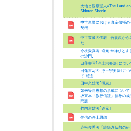
大地と親鸞聖人=The Land an
Shinran Shōnin
中世東國における真宗傳播の
契機
中世東國の佛教 - 吾妻鏡から
た -
今枝愛真著｢道元 坐禅ひとす
の沙門｣
日蓮書写｢浄土宗要決｣につい
日蓮書写の｢浄土宗要決｣につ
て-補遺-
田中久雄著｢明恵｣
如来等同思想の形成について -
坂東本「教行信証」信巻の成
問題
竹内道雄著｢道元｣
住信の浄土思想
赤松俊秀著「続鎌倉仏教の研