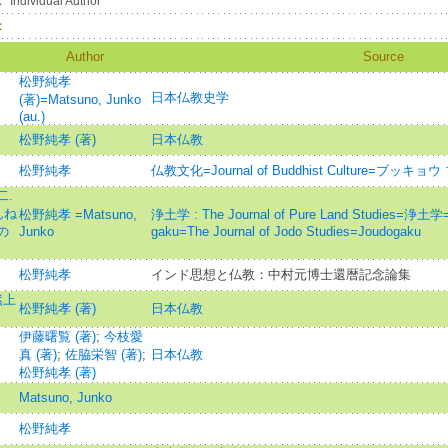
：
Individual Author
：
Author
Source
松野純孝
日本仏教史学
(著)=Matsuno, Junko
(au.)
松野純孝 (著)
日本仏教
松野純孝
仏教文化=Journal of Buddhist Culture=ブッキョウ
二.
んね
松野純孝 =Matsuno,
浄土学 : The Journal of Pure Land Studies
の
Junko
gaku=The Journal of Jodo Studies=Joudogaku
松野純孝
インド思想と仏教：中村元博士還暦記念論集
然上
松野純孝 (著)
日本仏教
伊藤曙覧 (著)
;
今枝愛
真 (著)
;
佐脇栄智 (著)
;
日本仏教
松野純孝 (著)
Matsuno, Junko
松野純孝