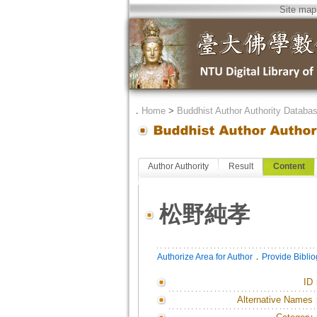
Site map
．
Home
>
Buddhist Author Authority Databa
Author Authority
Result
Content
松野純孝
．
Authorize Area for Author
Provide Bibli
ID
Alternative Names