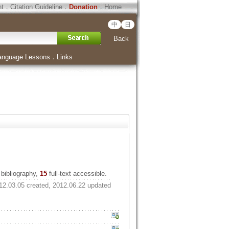
ht
．
Citation Guideline
．
Donation
．
Home
中
日
Back
anguage Lessons
．
Links
bibliography,
15
full-text accessible.
12.03.05 created, 2012.06.22 updated