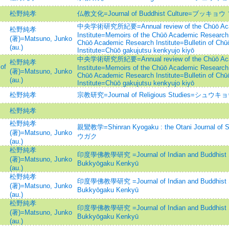
松野純孝
仏教文化=Journal of Buddhist Culture=ブッキョウ
中央学術研究所紀要=Annual review of the Chūō Aca
松野純孝
Institute=Memoirs of the Chūō Academic Research I
(著)=Matsuno, Junko
Chūō Academic Research Institute=Bulletin of Ch
(au.)
Institute=Chūō gakujutsu kenkyujo kiyō
中央学術研究所紀要=Annual review of the Chūō Aca
松野純孝
of
Institute=Memoirs of the Chūō Academic Research I
(著)=Matsuno, Junko
Chūō Academic Research Institute=Bulletin of Ch
(au.)
Institute=Chūō gakujutsu kenkyujo kiyō
松野純孝
宗教研究=Journal of Religious Studies=シュ
松野純孝
松野純孝
親鸞教学=Shinran Kyogaku : the Otani Journal 
(著)=Matsuno, Junko
ウガク
(au.)
松野純孝
印度學佛教學研究 =Journal of Indian and Buddhist S
(著)=Matsuno, Junko
Bukkyōgaku Kenkyū
(au.)
松野純孝
印度學佛教學研究 =Journal of Indian and Buddhist S
(著)=Matsuno, Junko
Bukkyōgaku Kenkyū
(au.)
松野純孝
印度學佛教學研究 =Journal of Indian and Buddhist S
(著)=Matsuno, Junko
Bukkyōgaku Kenkyū
(au.)