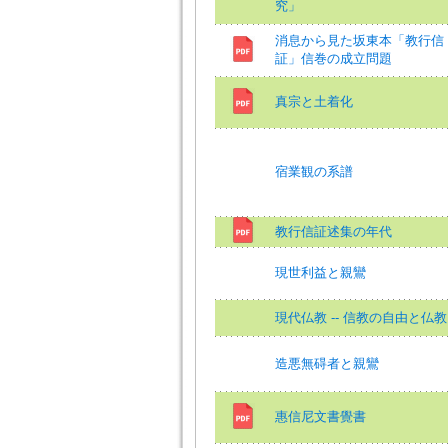
究」
消息から見た坂東本「教行信
証」信巻の成立問題
真宗と土着化
宿業観の系譜
教行信証述集の年代
現世利益と親鸞
現代仏教 -- 信教の自由と仏教
造悪無碍者と親鸞
惠信尼文書覺書