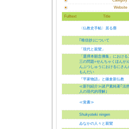
Category
Website
Fulltext
Title
〈仏教史手帖〉居る塵
｢唯信抄｣について
「現代と親鸞」
「選擇本願念佛集」における
三の問題=せんちゃくほんが
んぶつしゅうにおけるにさん
もんだい
『平家物語』と鎌倉新仏教
≪新刊紹介≫諸戸素純著｢法
人の現代的理解｣
≪覚書≫
Shukyoteki ningen
ゐなかの人々と親鸞