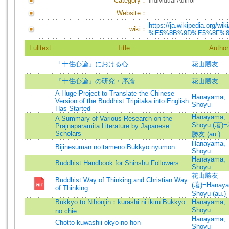
Category：
Individual Author
Website：
https://ja.wikipedia.o
wiki：
%E5%8B%9D%E5%8F%
Fulltext
Title
Author
「十住心論」における心
花山勝友
『十住心論』の研究・序論
花山勝友
A Huge Project to Translate the Chinese
Hanayama,
Version of the Buddhist Tripitaka into English
Shoyu
Has Started
Hanayama,
A Summary of Various Research on the
Shoyu (著)
Prajnaparamita Literature by Japanese
Scholars
勝友 (au.)
Hanayama,
Bijinesuman no tameno Bukkyo nyumon
Shoyu
Hanayama,
Buddhist Handbook for Shinshu Followers
Shoyu
花山勝友
Buddhist Way of Thinking and Christian Way
(著)=Hanay
of Thinking
Shoyu (au.)
Bukkyo to Nihonjin：kurashi ni ikiru Bukkyo
Hanayama,
Shoyu
no chie
Hanayama,
Chotto kuwashii okyo no hon
Shoyu