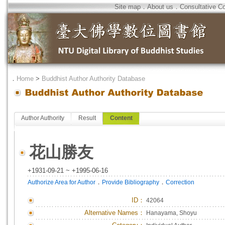
Site map
．
About us
．
Consultative C
．
Home
>
Buddhist Author Authority Database
Author Authority
Result
Content
花山勝友
+1931-09-21 ~ +1995-06-16
．
．
Authorize Area for Author
Provide Bibliography
Correction
ID
：
42064
Alternative Names：
Hanayama, Shoyu