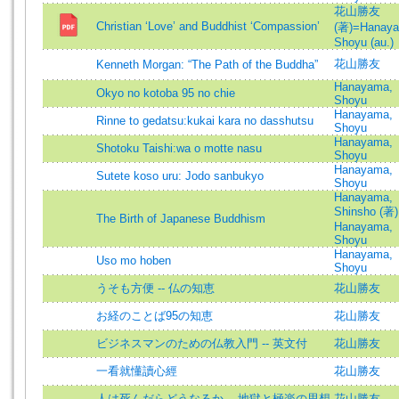
花山勝友
Christian ‘Love’ and Buddhist ‘Compassion’
(著)=Hanay
Shoyu (au.)
花山勝友
Kenneth Morgan: “The Path of the Buddha”
Hanayama,
Okyo no kotoba 95 no chie
Shoyu
Hanayama,
Rinne to gedatsu:kukai kara no dasshutsu
Shoyu
Hanayama,
Shotoku Taishi:wa o motte nasu
Shoyu
Hanayama,
Sutete koso uru: Jodo sanbukyo
Shoyu
Hanayama,
Shinsho (著)
The Birth of Japanese Buddhism
Hanayama,
Shoyu
Hanayama,
Uso mo hoben
Shoyu
うそも方便 -- 仏の知恵
花山勝友
お経のことば95の知恵
花山勝友
ビジネスマンのための仏教入門 -- 英文付
花山勝友
一看就懂讀心經
花山勝友
人は死んだらどうなるか -- 地獄と極楽の思想
花山勝友