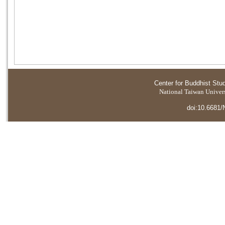
Center for Buddhist Stu
National Taiwan Universi
doi:10.6681