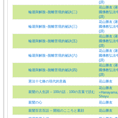
(譯)
花山勝友 (著
輪迴與解脫--脫離苦境的祕訣(二)
國佛教弘法
(譯)
花山勝友 (著
輪迴與解脫--脫離苦境的祕訣(三)
國佛教弘法
(譯)
花山勝友 (著
輪迴與解脫--脫離苦境的祕訣(五)
國佛教弘法
(譯)
花山勝友 (著
輪迴與解脫--脫離苦境的祕訣(六)
國佛教弘法
(譯)
花山勝友 (著
輪迴與解脫--脫離苦境的祕訣(四)
國佛教弘法
(譯)
憲法十七條の現代的意義
花山勝友
花山勝友
親鸞の人生訓 -- 100の話．100の言葉で読む
=Hanayama
Shoyu
親鸞の心
花山勝友
親鸞百言百話 -- 開祖のこころと素顔
花山勝友