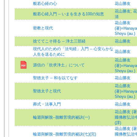
般若心経の心
花山勝友
花山勝友
;
花
般若心経入門 -- いまを生きる100の知恵
清
花山勝友
密教と現代
(著)=Hanay
Shoyu (au.)
捨ててこそ得る -- 浄土三部経
花山勝友
現代人のための「法句経」入門 -- 心安らかな
花山勝友
人生を送るために
花山勝友
源信の「欣求浄土」について
(著)=Hanay
Shoyu (au.)
聖徳太子 -- 和を以てなす
花山勝友
花山勝友
聖徳太子と現代
(著)=Hanay
Shoyu (au.)
葬式・法事入門
花山勝友
花山勝友 (著
輪迴與解脫--脫離苦境的祕訣(一)
國佛教弘法
(譯)
花山勝友 (著
輪迴與解脫--脫離苦境的祕訣(七)(完)
國佛教弘法