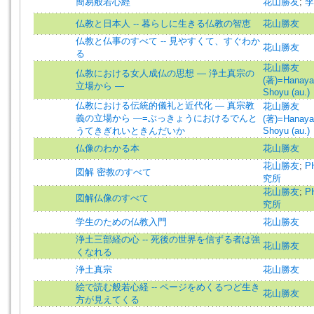
簡易般若心經
花山勝友
;
李
仏教と日本人 -- 暮らしに生きる仏教の智恵
花山勝友
仏教と仏事のすべて -- 見やすくて、すぐわか
花山勝友
る
花山勝友
仏教における女人成仏の思想 ― 浄土真宗の
(著)=Hanay
立場から ―
Shoyu (au.)
仏教における伝統的儀礼と近代化 ― 真宗教
花山勝友
義の立場から ―=ぶっきょうにおけるでんと
(著)=Hanay
うてきぎれいときんだいか
Shoyu (au.)
仏像のわかる本
花山勝友
花山勝友
;
P
図解 密教のすべて
究所
花山勝友
;
P
図解仏像のすべて
究所
学生のための仏教入門
花山勝友
浄土三部経の心 -- 死後の世界を信ずる者は強
花山勝友
くなれる
浄土真宗
花山勝友
絵で読む般若心経 -- ページをめくるつど生き
花山勝友
方が見えてくる