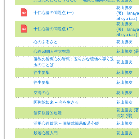
花山勝友
十住心論の問題点 (一)
(著)=Hanay
Shoyu (au.)
花山勝友
十住心論の問題点 (二)
(著)=Hanay
Shoyu (au.)
心のふるさと
花山勝友
心經68個人生大智慧
花山勝友 (著
佛教の智惠心の智惠：安らかな境地へ導く珠
花山勝友
玉のことば
往生要集
花山勝友
往生要集
花山勝友
空海の心
花山勝友
阿弥陀如来 -- 今を生きる
花山勝友
花山勝友 (著
信仰觀音的起源
欣如 (譯)
活用心經啟示 -- 圖解式簡易般若心經
花山勝友
般若心經入門
花山勝友