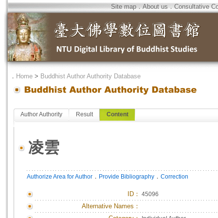
Site map
．
About us
．
Consultative C
．
Home
>
Buddhist Author Authority Database
Author Authority
Result
Content
凌雲
．
．
Authorize Area for Author
Provide Bibliography
Correction
ID
：
45096
Alternative Names：