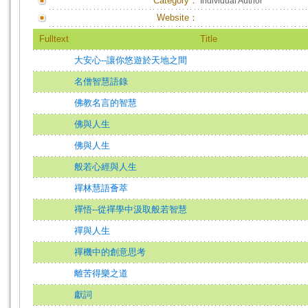
Category：
Individual Author
Website：
Fulltext
Title
大安心--讓你悠遊於天地之間
名僧智慧語錄
佛教名言的智慧
佛與人生
佛與人生
般若心經與人生
禪林慧語薈萃
禪悟--從禪學中汲取般若智慧
禪與人生
禪機中的創意思考
離苦得樂之道
獻詞