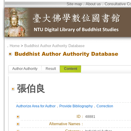
Site map
．
About us
．
Consultative C
．
Home
>
Buddhist Author Authority Database
Author Authority
Result
Content
張伯良
．
．
Authorize Area for Author
Provide Bibliography
Correction
ID
：
48881
Alternative Names：