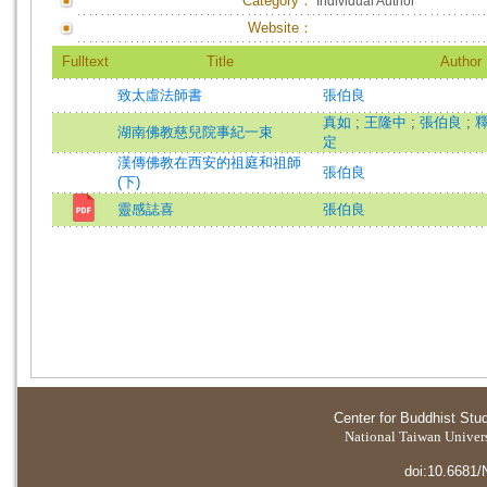
Category：
Individual Author
Website：
Fulltext
Title
Author
致太虛法師書
張伯良
真如
;
王隆中
;
張伯良
;
湖南佛教慈兒院事紀一束
定
漢傳佛教在西安的祖庭和祖師
張伯良
(下)
靈感誌喜
張伯良
Center for Buddhist Stu
National Taiwan Universi
doi:10.6681