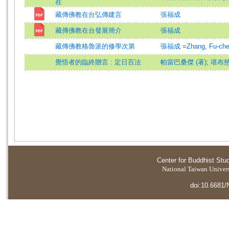
在
藏傳佛教在台弘傳建言
張福成
藏傳佛教在台發展簡介
張福成
藏傳佛教格魯派的修學次第
張福成 =Zhang, Fu-ch
覺悟者的臨終贈言 : 定日百法
帕當巴桑傑 (著)
;
堪布慈
Center for Buddhist Stu
National Taiwan Universi
doi:10.6681