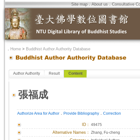
Site map
．
About us
．
Consultative C
．
Home
>
Buddhist Author Authority Database
Author Authority
Result
Content
張福成
．
．
Authorize Area for Author
Provide Bibliography
Correction
ID
：
49475
Alternative Names：
Zhang, Fu-cheng