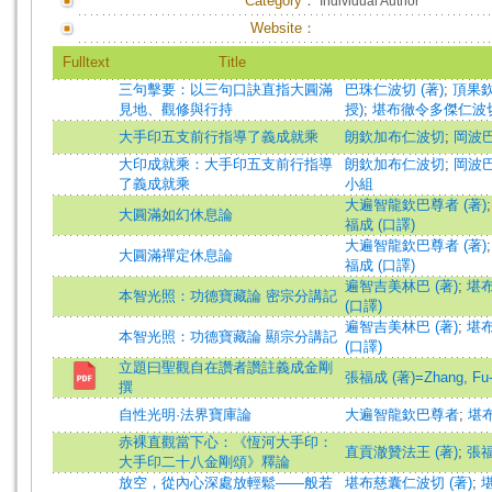
Category：
Individual Author
Website：
Fulltext
Title
三句擊要：以三句口訣直指大圓滿
巴珠仁波切 (著)
;
頂果欽
見地、觀修與行持
授)
;
堪布徹令多傑仁波切
大手印五支前行指導了義成就乘
朗欽加布仁波切
;
岡波
大印成就乘：大手印五支前行指導
朗欽加布仁波切
;
岡波
了義成就乘
小組
大遍智龍欽巴尊者 (著)
大圓滿如幻休息論
福成 (口譯)
大遍智龍欽巴尊者 (著)
大圓滿禪定休息論
福成 (口譯)
遍智吉美林巴 (著)
;
堪布
本智光照：功德寶藏論 密宗分講記
(口譯)
遍智吉美林巴 (著)
;
堪布
本智光照：功德寶藏論 顯宗分講記
(口譯)
立題曰聖觀自在讚者讚註義成金剛
張福成 (著)=Zhang, Fu-c
撰
自性光明·法界寶庫論
大遍智龍欽巴尊者
;
堪
赤裸直觀當下心：《恆河大手印：
直貢澈贊法王 (著)
;
張福
大手印二十八金剛頌》釋論
放空，從內心深處放輕鬆——般若
堪布慈囊仁波切 (著)
;