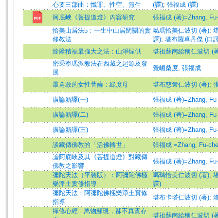
心要三部曲：懺罪、性空、無生
(譯)
;
張福成 (譯)
阿底峽《菩提道燈》內容研究
張福成 (著)=Zhang, Fu-c
恰美山居法5：一生中山居閉關的實
噶瑪恰美仁波切 (著)
;
修教法
譯)
;
堪布羅卓丹傑 (口譯
除障積福最強大之法：山淨煙供
堪祖蘇南給稱仁波切 (著)=Bu
密乘寧瑪派教法在西藏之起源及發
覺嵋桑度
;
張福成
展
最勇敢的女性菩薩：綠度母
堪布慈囊仁波切 (著)
;
張
廣論新譯(一)
張福成 (著)=Zhang, Fu-c
廣論新譯(二)
張福成 (著)=Zhang, Fu-c
廣論新譯(三)
張福成 (著)=Zhang, Fu-c
談藏傳佛教的「活佛轉世」
張福成 =Zhang, Fu-ch
論阿底峽及其《菩提道燈》對藏傳
張福成 (著)=Zhang, Fu-c
佛教之影響
彌陀天法（平裝版）：阿彌陀佛極
噶瑪恰美仁波切 (著)
;
樂淨土實修指導
譯)
彌陀天法：阿彌陀佛極樂淨土實修
堪布卡塔仁波切 (著)
;
洛
指導
禪修心經 : 萬物顯現，卻不真實存
堪祖蘇南給稱仁波切 (著)=Bu