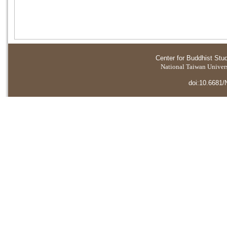
Center for Buddhist Stu
National Taiwan Universi
doi:10.6681