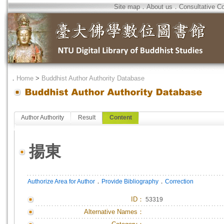
Site map
．
About us
．
Consultative C
．
Home
>
Buddhist Author Authority Database
Author Authority
Result
Content
揚東
．
．
Authorize Area for Author
Provide Bibliography
Correction
ID
：
53319
Alternative Names：