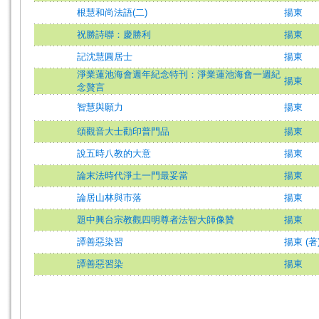
根慧和尚法語(二)
揚東
祝勝詩聯：慶勝利
揚東
記沈慧圓居士
揚東
淨業蓮池海會週年紀念特刊：淨業蓮池海會一週紀
揚東
念贅言
智慧與願力
揚東
頌觀音大士勸印普門品
揚東
說五時八教的大意
揚東
論末法時代淨土一門最妥當
揚東
論居山林與市落
揚東
題中興台宗教觀四明尊者法智大師像贊
揚東
譚善惡染習
揚東 (著
譚善惡習染
揚東