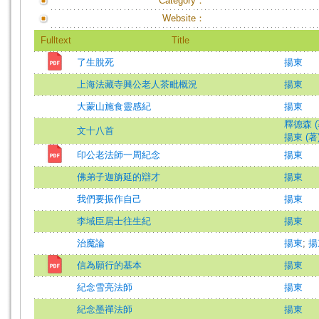
Category：
Website：
Fulltext
Title
了生脫死
揚東
上海法藏寺興公老人茶毗概況
揚東
大蒙山施食靈感紀
揚東
釋德森 (
文十八首
揚東 (著
印公老法師一周紀念
揚東
佛弟子迦旃延的辯才
揚東
我們要振作自己
揚東
李域臣居士往生紀
揚東
治魔論
揚東
;
揚
信為願行的基本
揚東
紀念雪亮法師
揚東
紀念墨禪法師
揚東