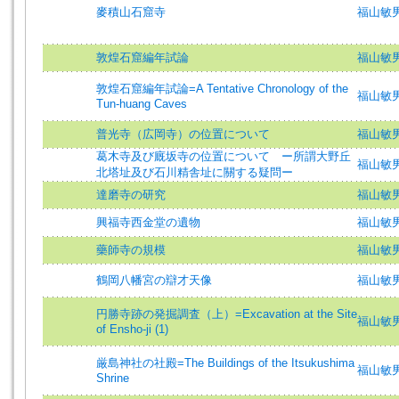
麥積山石窟寺
福山敏
敦煌石窟編年試論
福山敏
敦煌石窟編年試論=A Tentative Chronology of the
福山敏男 (
Tun-huang Caves
普光寺（広岡寺）の位置について
福山敏男
葛木寺及び廐坂寺の位置について ー所謂大野丘
福山敏男
北塔址及び石川精舎址に關する疑問ー
達磨寺の研究
福山敏男
興福寺西金堂の遺物
福山敏男
藥師寺の規模
福山敏男
鶴岡八幡宮の辯才天像
福山敏男
円勝寺跡の発掘調査（上）=Excavation at the Site
福山敏男 (
of Ensho-ji (1)
厳島神社の社殿=The Buildings of the Itsukushima
福山敏男 (
Shrine