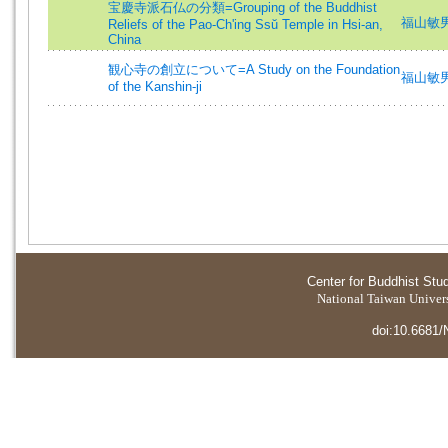
宝慶寺派石仏の分類=Grouping of the Buddhist
福山敏男 (
Reliefs of the Pao-Ch'ing Ssŭ Temple in Hsi-an,
China
観心寺の創立について=A Study on the Foundation
福山敏男 (
of the Kanshin-ji
Center for Buddhist Stu
National Taiwan Universi
doi:10.6681