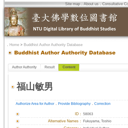
Site map
．
About us
．
Consultative C
．
Home
>
Buddhist Author Authority Database
Author Authority
Result
Content
福山敏男
．
．
Authorize Area for Author
Provide Bibliography
Correction
ID
：
58063
Alternative Names：
Fukuyama, Toshio