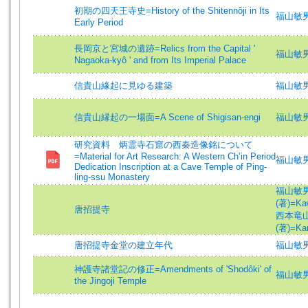
初期の四天王寺史=History of the Shitennôji in Its
福山敏男 (
Early Period
長岡京と宮城の遺跡=Relics from the Capital '
福山敏男 (
Nagaoka-kyô ' and from Its Imperial Palace
信貴山緣起に見ゆる建築
福山敏男
信貴山縁起の一場面=A Scene of Shigisan-engi
福山敏男 (
研究資料 炳霊寺石窟の西秦造像銘について
=Material for Art Research: A Western Ch’in Period
福山敏
Dedication Inscription at a Cave Temple of Ping-
ling-ssu Monastery
福山敏男 (
(著)=Kaw
唐招提寺
西本竜山 (
(著)=Kam
唐招提寺金堂の建立年代
福山敏男
神護寺諸堂記の修正=Amendments of 'Shodôki' of
福山敏男 (
the Jingoji Temple