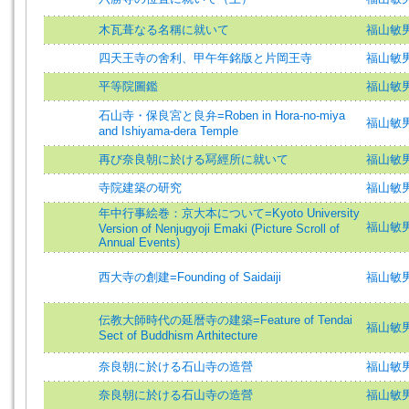
木瓦葺なる名稱に就いて
福山敏
四天王寺の舍利、甲午年銘版と片岡王寺
福山敏男
平等院圖鑑
福山敏
石山寺・保良宮と良弁=Roben in Hora-no-miya
福山敏男 (
and Ishiyama-dera Temple
再び奈良朝に於ける冩經所に就いて
福山敏男
寺院建築の研究
福山敏
年中行事絵巻：京大本について=Kyoto University
福山敏男 (
Version of Nenjugyoji Emaki (Picture Scroll of
Annual Events)
西大寺の創建=Founding of Saidaiji
福山敏男 (
伝教大師時代の延暦寺の建築=Feature of Tendai
福山敏男 (
Sect of Buddhism Arthitecture
奈良朝に於ける石山寺の造營
福山敏
奈良朝に於ける石山寺の造營
福山敏