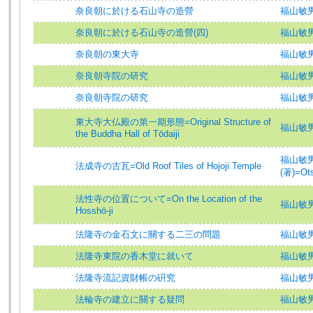
奈良朝に於ける石山寺の造營
福山敏
奈良朝に於ける石山寺の造營(四)
福山敏男
奈良朝の東大寺
福山敏
奈良朝寺院の研究
福山敏
奈良朝寺院の研究
福山敏
東大寺大仏殿の第一期形態=Original Structure of
福山敏男 (
the Buddha Hall of Tōdaiji
福山敏男 (
法成寺の古瓦=Old Roof Tiles of Hojoji Temple
(著)=Ots
法性寺の位置について=On the Location of the
福山敏男 (
Hosshō-ji
法隆寺の金石文に關する二三の問題
福山敏
法隆寺東院の香木堂に就いて
福山敏
法隆寺流記資財帳の硏究
福山敏
法輪寺の建立に關する疑問
福山敏