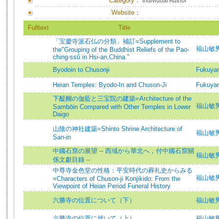
Category：
Individual Author
Website：
Fulltext
Title
「宝慶寺派石仏の分類」補訂=Supplement to
福山敏男 (
the"Grouping of the Buddhist Reliefs of the Pao-
ching-ssǔ in Hsi-an,China."
Byodoin to Chusonji
Fukuyam
Heian Temples: Byodo-In and Chuson-Ji
Fukuyam
下醍醐の伽藍と三宝院の建築=Architecture of the
福山敏男 (
Sambōin Compared with Other Temples in Lower
Daigo
山陰の神社建築=Shinto Shrine Architecture of
福山敏男 (
San-in
中國石窟の展望 -- 西域から華北へ，付中國石窟關
福山敏男
係文獻目錄 --
中尊寺金色堂の性格：平安時代の葬礼史からみる
福山敏男 (
=Characters of Chuson-ji Konjikido: From the
Viewpoint of Heian Period Funeral History
六勝寺の位置について（下）
福山敏男
六勝寺の位置に就いて（上）
福山敏男