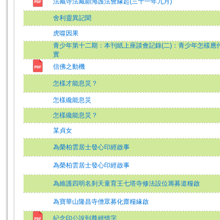
法藏寺法藏願海護法會緣起(三十一年九月)
舍利靈異記聞
虎噬因果
青少年第十二期：本刊紙上座談會記錄(二)：青少年怎樣應
實
信佛之動機
怎樣才能息災？
怎樣纔能息災
怎樣纔能息災？
某貞女
為榮柏雲居士發心印經啟事
為榮柏雲居士發心印經啟事
為維護四明名刹天童育王七塔寺修法設位籌募道糧啟
為寶華山隆昌寺僧眾募化齋糧緣啟
紀念印公說到尊經惜字