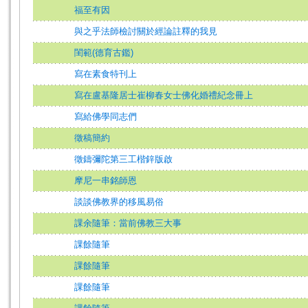
福至有因
與之乎法師檢討關於經論註釋的我見
閨範(德育古鑑)
寫在素食特刊上
寫在盧基隆居士崔柳春女士佛化婚禮紀念冊上
寫給佛學同志們
徵稿簡約
徵鑄彌陀第三工楷鋅版啟
摩尼一串銘師恩
談談佛教界的移風易俗
課余隨筆：當前佛教三大事
課餘隨筆
課餘隨筆
課餘隨筆