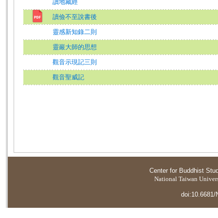
讀地藏經
讀儉不至說書後
靈感新知錄二則
靈巖大師的思想
觀音示現記三則
觀音聖威記
Center for Buddhist Stu
National Taiwan Universi
doi:10.6681