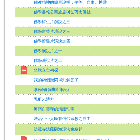
佛教精神的簡單說明：平等、自由、博愛
佛學書報公閱處施與乞丐念佛錢
佛學留生片演說之三
佛學留聲片演說之三
佛學留聲片演說之四
佛學演說片之一
佛學演說片之二
坐脫立亡初探
我的兩個疑問得到解答了
李節婦(俞曲園筆記)
乳疽未潰方
河南白雲寺的清廷軼事
法治⋯⋯人民有信仰宗教之自由
法藏寺法藏願海護法會緣起