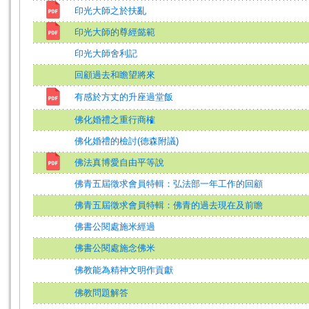
印光大師之於扶亂
印光大師的尊經懿範
印光大師舍利記
回顧過去和瞻望將來
有感於方丈的升座過堂飯
佛化婚禮之重行商榷
佛化婚禮的檢討(德森附議)
佛法真博愛自由平等說
佛青五屆徵求會員特輯：弘法部一年工作的回顧
佛青五屆徵求會員特輯：佛青的過去現在及前瞻
佛書公閱處施米經過
佛書公閱處施念佛米
佛教能為精神文明作貢獻
佛教問題解答