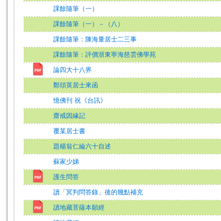
課餘隨筆（一）
課餘隨筆（一）－（八）
課餘隨筆：陳海量居士二三事
課餘隨筆：評價浙東寧海慈雲佛學苑
論四大十八界
鄭頌英居士來函
憶佛刊 祝《台訊》
齋戒因緣記
覆某居士書
題楊翁仁綸六十自述
蘇家少娣
護生問答
讀「冥判問答錄」後的幾點補充
讀地藏菩薩本願經