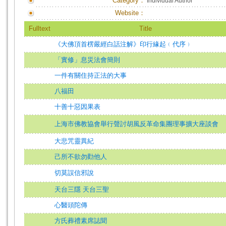
Category：
Individual Author
Website：
Fulltext
Title
《大佛頂首楞嚴經白話注解》印行緣起﹙代序﹚
「實修」息災法會簡則
一件有關住持正法的大事
八福田
十善十惡因果表
上海市佛教協會舉行聲討胡風反革命集團理事擴大座談會
大悲咒靈異紀
己所不欲勿勸他人
切莫誤信邪說
天台三隱 天台三聖
心醫頭陀傳
方氏葬禮素席誌聞