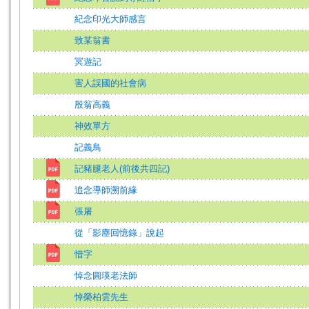
紀念印光大師感言
致某翁書
冥遊記
害人誤國的社會病
殷翁高義
神效單方
記義鳥
記豬腿老人(前後共四記)
追念導師溯前緣
張屠
從「影塵回憶錄」說起
惜字
悼念圓瑛老法師
悼榮柏雲先生