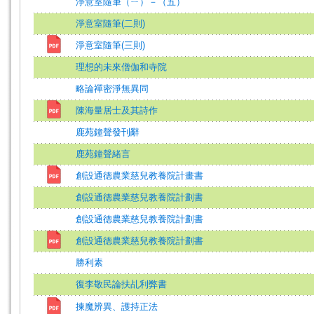
淨意室隨筆（ㄧ）－（五）
淨意室隨筆(二則)
淨意室隨筆(三則)
理想的未來僧伽和寺院
略論禪密淨無異同
陳海量居士及其詩作
鹿苑鐘聲發刊辭
鹿苑鐘聲緒言
創設通德農業慈兒教養院計畫書
創設通德農業慈兒教養院計劃書
創設通德農業慈兒教養院計劃書
創設通德農業慈兒教養院計劃書
勝利素
復李敬民論扶乩利弊書
揀魔辨異、護持正法