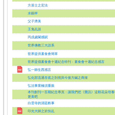
方居士之宏法
水銀秤
父子濟美
王鬼乩談
丙戌歲闌感賦
世界佛教三大語系
世界提供素食會簡單
世界提倡素食會十週紀念特刊：素食會十週紀念感言
弘一師生西感言
弘化部流通存底之剖視與今後方鍼之商搉
弘法事業極須重振
本刊創刊一百期紀念專頁：讓我們把《覺訊》這顆花朵培養
更美吧
白雲寺的清廷軼事
印光大師之於扶乩