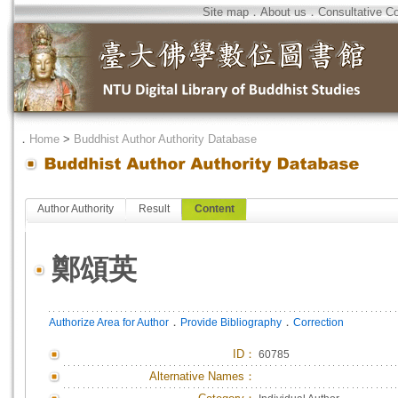
Site map
．
About us
．
Consultative C
．
Home
>
Buddhist Author Authority Database
Author Authority
Result
Content
鄭頌英
．
．
Authorize Area for Author
Provide Bibliography
Correction
ID
：
60785
Alternative Names：