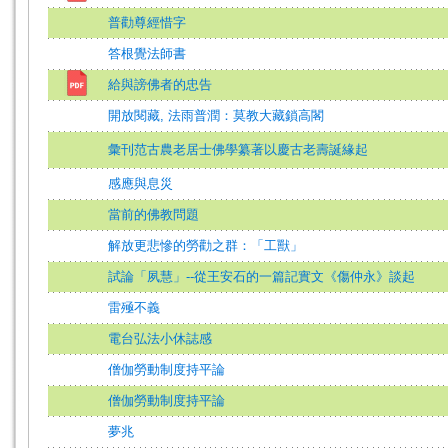
普勸尊經惜字
答根覺法師書
給與謗佛者的忠告
開放閱藏, 法雨普潤：莫教大藏鎖高閣
彙刊范古農老居士佛學纂著以慶古老壽誕緣起
感應與息災
當前的佛教問題
解放更悲慘的勞勸之群：「工獸」
試論「夙慧」--從王安石的一篇記實文《傷仲永》談起
雷殛不義
電台弘法小休誌感
僧伽勞動制度持平論
僧伽勞動制度持平論
夢兆