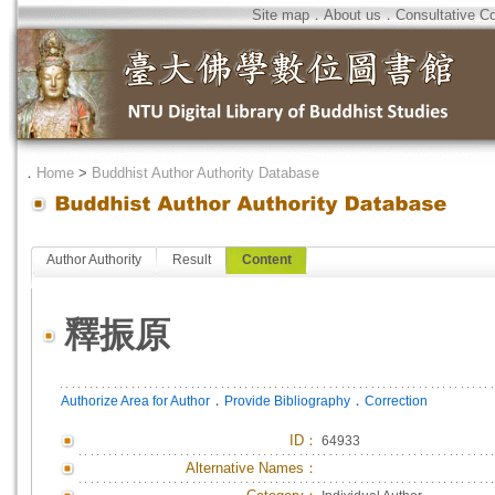
Site map
．
About us
．
Consultative C
．
Home
>
Buddhist Author Authority Database
Author Authority
Result
Content
釋振原
．
．
Authorize Area for Author
Provide Bibliography
Correction
ID
：
64933
Alternative Names：