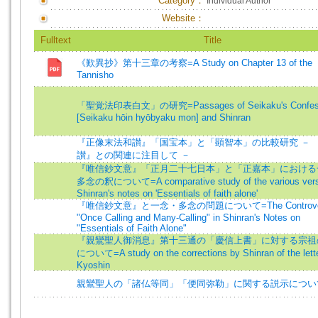
Category：
Individual Author
Website：
Fulltext
Title
《歎異抄》第十三章の考察=A Study on Chapter 13 of the
Tannisho
「聖覚法印表白文」の研究=Passages of Seikaku's Confes
[Seikaku hōin hyōbyaku mon] and Shinran
『正像末法和讃』「国宝本」と「顕智本」の比較研究 － 
讃』との関連に注目して －
『唯信鈔文意』「正月二十七日本」と「正嘉本」における
多念の釈について=A comparative study of the various vers
Shinran's notes on 'Essentials of faith alone'
『唯信鈔文意』と一念・多念の問題について=The Controver
"Once Calling and Many-Calling" in Shinran's Notes on
"Essentials of Faith Alone"
『親鸞聖人御消息』第十三通の「慶信上書」に対する宗祖
について=A study on the corrections by Shinran of the lett
Kyoshin
親鸞聖人の「諸仏等同」「便同弥勒」に関する説示につい