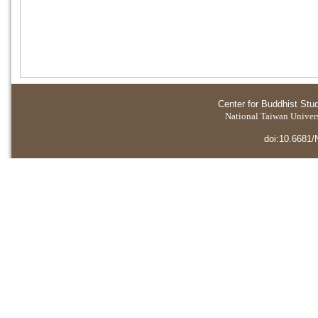
Center for Buddhist Stu
National Taiwan Universi
doi:10.6681