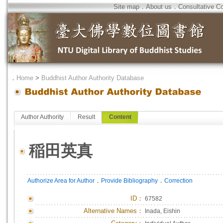
Site map
．
About us
．
Consultative C
．
Home
>
Buddhist Author Authority Database
Author Authority
Result
Content
稲田英真
．
．
Authorize Area for Author
Provide Bibliography
Correction
ID
：
67582
Alternative Names：
Inada, Eishin