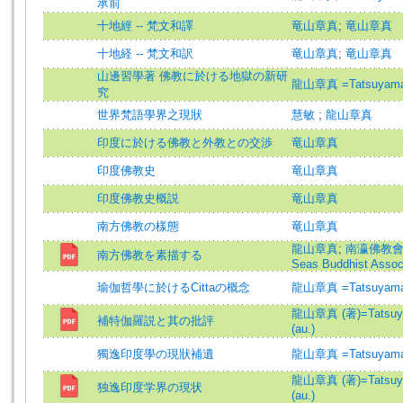
承前
十地經 -- 梵文和譯
竜山章真
;
竜山章真
十地経 -- 梵文和訳
竜山章真
;
竜山章真
山邊習學著 佛教に於ける地獄の新研
龍山章真 =Tatsuyama,
究
世界梵語學界之現狀
慧敏
;
龍山章真
印度に於ける佛教と外教との交渉
竜山章真
印度佛教史
竜山章真
印度佛教史概説
竜山章真
南方佛教の樣態
竜山章真
龍山章真
;
南瀛佛教會 (
南方佛教を素描する
Seas Buddhist Associ
瑜伽哲學に於けるCittaの概念
龍山章真 =Tatsuyama,
龍山章真 (著)=Tatsuya
補特伽羅説と其の批評
(au.)
獨逸印度學の現狀補遺
龍山章真 =Tatsuyama,
龍山章真 (著)=Tatsuya
独逸印度学界の現状
(au.)