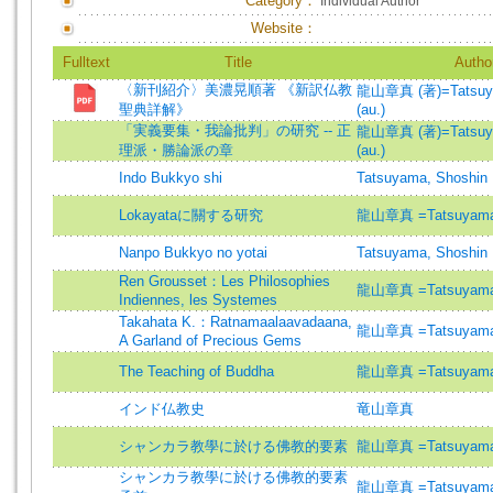
Category：
Individual Author
Website：
Fulltext
Title
Autho
〈新刊紹介〉美濃晃順著 《新訳仏教
龍山章真 (著)=Tatsuya
聖典詳解》
(au.)
「実義要集・我論批判」の研究 -- 正
龍山章真 (著)=Tatsuya
理派・勝論派の章
(au.)
Indo Bukkyo shi
Tatsuyama, Shoshin
Lokayataに關する研究
龍山章真 =Tatsuyama,
Nanpo Bukkyo no yotai
Tatsuyama, Shoshin
Ren Grousset：Les Philosophies
龍山章真 =Tatsuyama,
Indiennes, les Systemes
Takahata K.：Ratnamaalaavadaana,
龍山章真 =Tatsuyama,
A Garland of Precious Gems
The Teaching of Buddha
龍山章真 =Tatsuyama,
インド仏教史
竜山章真
シャンカラ教學に於ける佛教的要素
龍山章真 =Tatsuyama,
シャンカラ教學に於ける佛教的要素
龍山章真 =Tatsuyama,