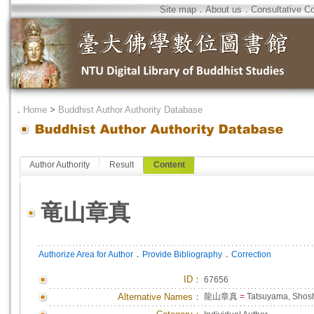
Site map
．
About us
．
Consultative C
．
Home
>
Buddhist Author Authority Database
Author Authority
Result
Content
竜山章真
．
．
Authorize Area for Author
Provide Bibliography
Correction
ID
：
67656
Alternative Names：
龍山章真
=
Tatsuyama, Shos