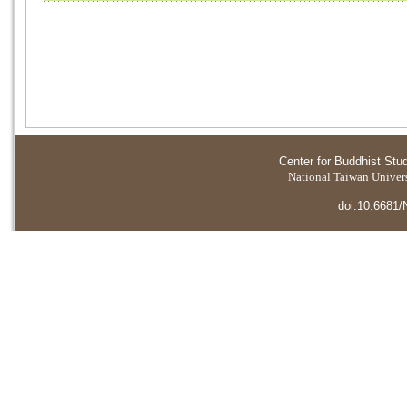
Center for Buddhist Stu
National Taiwan Universi
doi:10.6681