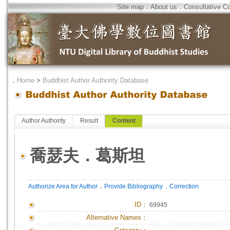
Site map
．
About us
．
Consultative C
．
Home
>
Buddhist Author Authority Database
Author Authority
Result
Content
喬瑟夫．葛斯坦
．
．
Authorize Area for Author
Provide Bibliography
Correction
ID
：
69945
Alternative Names：