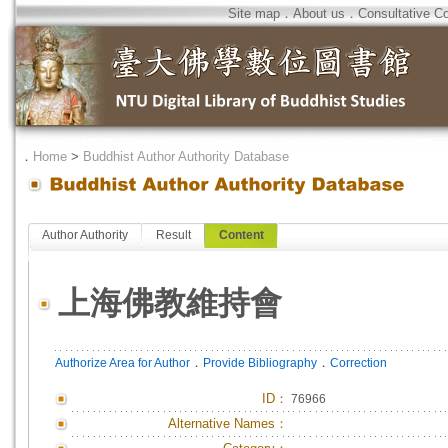
Site map
．
About us
．
Consultative C
．
Home
>
Buddhist Author Authority Database
Author Authority
Result
Content
上海佛教維持會
．
．
Authorize Area for Author
Provide Bibliography
Correction
ID
：
76966
Alternative Names：