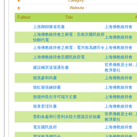
Category：
Website：
Fulltext
Title
上孫聯帥陳省長書
上海佛教維持會
上海佛教維持會之兩電：呈南京國民政府
上海佛教維持會
快郵代電
上海佛教維持會之兩電：電河南馮總司令
上海佛教維持會
上海佛教維持會呈國民政府電
上海佛教維持會
世界佛教居士林
;
建設幽冥道場通告書
教淨業社
致英參和尚書
上海佛教維持會
致虹廟張鍊師書
上海佛教維持會
致揚州長生寺可端方丈書
上海佛教維持會
致黃君瑳玖書
上海佛教維持會
世界佛教居士林
;
普勸各處舉行普利水陸大齋讓災祈福書
教淨業社
電呈國民政府
上海佛教維持會
電河南馮總司令
上海佛教維持會