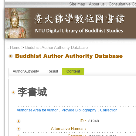
Site map
．
About us
．
Consultative C
．
Home
>
Buddhist Author Authority Database
Author Authority
Result
Content
李書城
．
．
Authorize Area for Author
Provide Bibliography
Correction
ID
：
81948
Alternative Names：