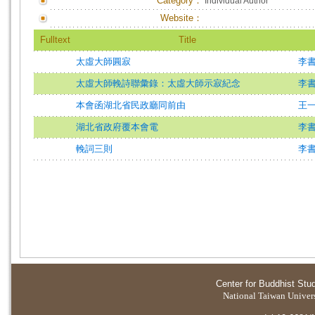
Category：
Individual Author
Website：
Fulltext
Title
太虛大師圓寂
李
太虛大師輓詩聯彙錄：太虛大師示寂紀念
李
本會函湖北省民政廳同前由
王
湖北省政府覆本會電
李
輓詞三則
李
Center for Buddhist Stu
National Taiwan Universi